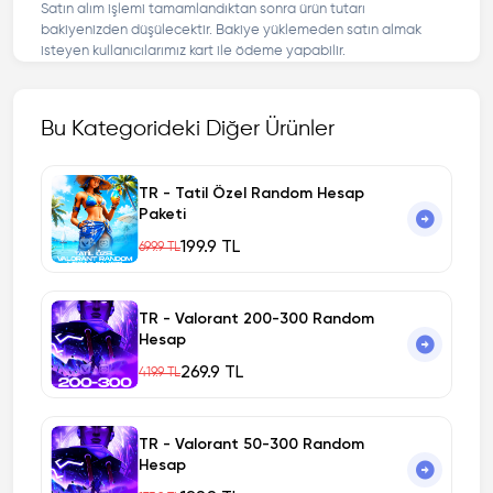
Satın alım işlemi tamamlandıktan sonra ürün tutarı
bakiyenizden düşülecektir. Bakiye yüklemeden satın almak
isteyen kullanıcılarımız kart ile ödeme yapabilir.
Bu Kategorideki Diğer Ürünler
TR - Tatil Özel Random Hesap
Paketi
199.9 TL
699.9 TL
TR - Valorant 200-300 Random
Hesap
269.9 TL
419.9 TL
TR - Valorant 50-300 Random
Hesap