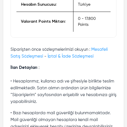
Hesabın Sunucusu:
Türkiye
0 - 17.800
Valorant Points Miktarı:
Points
Siparişten önce sözleşmelerimizi okuyun :
Mesafeli
Satış Sözleşmesi
-
İptal & İade Sözleşmesi
İlan Detayları
:
• Hesaplarımız, kullanıcı adı ve şifresiyle birlikte teslim
edilmektedir. Satın alımın ardından ürün bilgilerinize
“Siparişlerim” sayfasından erişebilir ve hesabınıza giriş
yapabilirsiniz.
• Bazı hesaplarda mail güvenliği bulunmamaktadır.
Mail güvenliği olmayan hesaplara kendi mail
adresinizi ekleyerek hesabı üzerinize devralabilirsiniz.