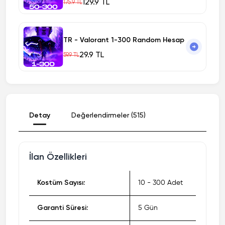
129.9 TL
175.9 TL
TR - Valorant 1-300 Random Hesap
29.9 TL
59.9 TL
Detay
Değerlendirmeler (515)
İlan Özellikleri
Kostüm Sayısı:
10 - 300 Adet
Garanti Süresi:
5 Gün