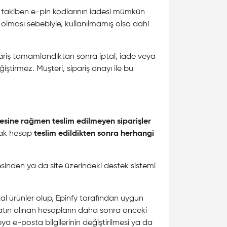
 takiben e-pin kodlarının iadesi mümkün
de olması sebebiyle, kullanılmamış olsa dahi
Sipariş tamamlandıktan sonra iptal, iade veya
tirmez. Müşteri, sipariş onayı ile bu
mesine rağmen teslim edilmeyen siparişler
ncak hesap
teslim edildikten sonra herhangi
sinden ya da site üzerindeki destek sistemi
al ürünler olup, Epinfy tarafından uygun
 satın alınan hesapların daha sonra önceki
ya e-posta bilgilerinin değiştirilmesi ya da