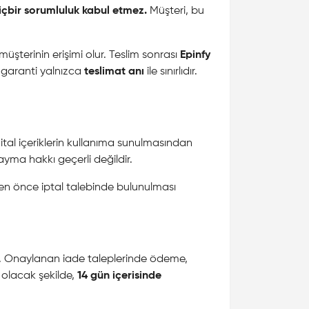
içbir sorumluluk kabul etmez.
Müşteri, bu
şterinin erişimi olur. Teslim sonrası
Epinfy
 garanti yalnızca
teslimat anı
ile sınırlıdır.
ital içeriklerin kullanıma sunulmasından
yma hakkı geçerli değildir.
n önce iptal talebinde bulunulması
dir. Onaylanan iade taleplerinde ödeme,
 olacak şekilde,
14 gün içerisinde