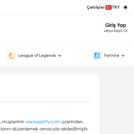
Çekilişler
TRY
Giriş Yap
veya Kayıt Ol
League of Legends
Fortnite
a, müşterinin
www.epinfy.com
üzerinden
haklarını düzenlemek amacıyla akdedilmiştir.