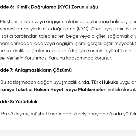
dde 6: Kimlik Doğrulama (KYC) Zorunluluğu
Müşterinin iade veya değişim talebinde bulunması halinde, işlemin
enmesi amacıyla kimlik doğrulama (KYC) süreci uygulanır. Bu 
n satıcı tarafından talep edilen belge veya bilgileri sağlamak
amlanmadan iade veya değişim işlemi gerçekleştirilmeyecektir. 
nızca kimlik doğrulama ve iade/değişim sürecinin yürütülmesi am
isel Verilerin Korunması Kanunu kapsamında korunur.
dde 7: Anlaşmazlıkların Çözümü
Bu sözleşmeden doğan uyuşmazlıklarda,
Türk Hukuku
uygulan
raniye Tüketici Hakem Heyeti veya Mahkemeleri
yetkili olacakt
dde 8: Yürürlülük
Bu sözleşme, müşteri tarafından sipariş onaylandığında yürürlü