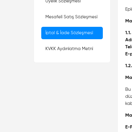
Üyelik Sözleşmesi
Epi
Mesafeli Satış Sözleşmesi
Mad
İptal & İade Sözleşmesi
1.1
Ad
Te
KVKK Aydınlatma Metni
E-
1.2
Ma
Bu 
düz
kab
Ma
E-P