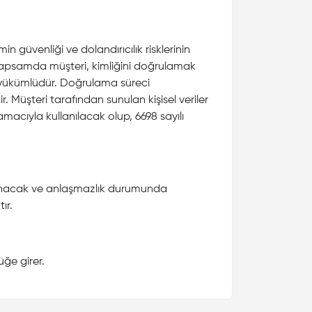
 güvenliği ve dolandırıcılık risklerinin
kapsamda müşteri, kimliğini doğrulamak
la yükümlüdür. Doğrulama süreci
Müşteri tarafından sunulan kişisel veriler
acıyla kullanılacak olup, 6698 sayılı
acak ve anlaşmazlık durumunda
ır.
ğe girer.