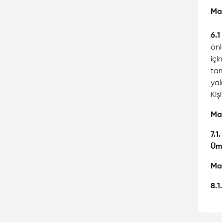
Ma
6.1
önl
içi
tam
yal
Kiş
Ma
7.1.
Üm
Ma
8.1.