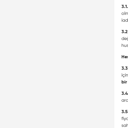
3.1.
olm
iad
3.2
değ
hus
He
3.3
içi
bir
3.4
ara
3.5
fiy
sah