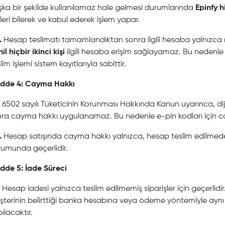
ka bir şekilde kullanılamaz hale gelmesi durumlarında
Epinfy h
kleri bilerek ve kabul ederek işlem yapar.
.
Hesap teslimatı tamamlandıktan sonra ilgili hesaba yalnızca mü
il hiçbir ikinci kişi
ilgili hesaba erişim sağlayamaz. Bu nedenle
lim işlemi sistem kayıtlarıyla sabittir.
dde 4: Cayma Hakkı
6502 sayılı Tüketicinin Korunması Hakkında Kanun uyarınca, dij
ra cayma hakkı uygulanamaz. Bu nedenle e-pin kodları için ca
.
Hesap satışında cayma hakkı yalnızca, hesap teslim edilmede
umunda geçerlidir.
dde 5: İade Süreci
Hesap iadesi yalnızca teslim edilmemiş siparişler için geçerli
terinin belirttiği banka hesabına veya ödeme yöntemiyle aynı
ılacaktır.