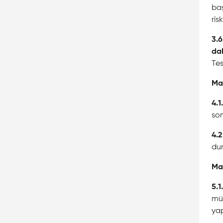
baş
ris
3.6
dah
Tes
Ma
4.1.
son
4.2
dur
Ma
5.1.
müş
yap