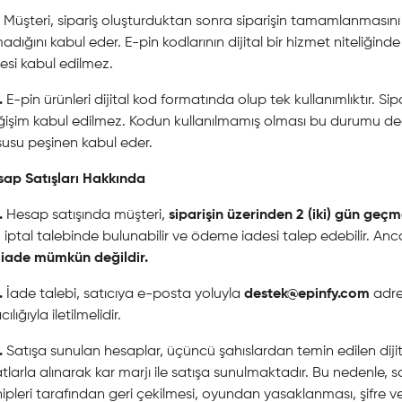
Müşteri, sipariş oluşturduktan sonra siparişin tamamlanmasını
adığını kabul eder. E-pin kodlarının dijital bir hizmet niteliğin
esi kabul edilmez.
.
E-pin ürünleri dijital kod formatında olup tek kullanımlıktır. 
işim kabul edilmez. Kodun kullanılmamış olması bu durumu değiş
usu peşinen kabul eder.
sap Satışları Hakkında
.
Hesap satışında müşteri,
siparişin üzerinden 2 (iki) gün geç
n iptal talebinde bulunabilir ve ödeme iadesi talep edebilir. A
 iade mümkün değildir.
.
İade talebi, satıcıya e-posta yoluyla
destek@epinfy.com
adre
cılığıyla iletilmelidir.
.
Satışa sunulan hesaplar, üçüncü şahıslardan temin edilen dijit
atlarla alınarak kar marjı ile satışa sunulmaktadır. Bu nedenle,
ipleri tarafından geri çekilmesi, oyundan yasaklanması, şifre ve