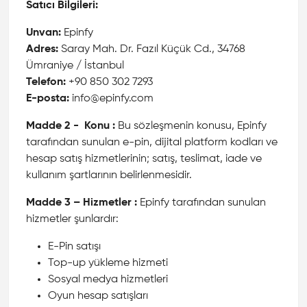
Satıcı Bilgileri:
Unvan:
Epinfy
Adres:
Saray Mah. Dr. Fazıl Küçük Cd., 34768
Ümraniye / İstanbul
Telefon:
+90 850 302 7293
E-posta:
info@epinfy.com
Madde 2 - Konu :
Bu sözleşmenin konusu, Epinfy
tarafından sunulan e-pin, dijital platform kodları ve
hesap satış hizmetlerinin; satış, teslimat, iade ve
kullanım şartlarının belirlenmesidir.
Madde 3 – Hizmetler :
Epinfy tarafından sunulan
hizmetler şunlardır:
E-Pin satışı
Top-up yükleme hizmeti
Sosyal medya hizmetleri
Oyun hesap satışları