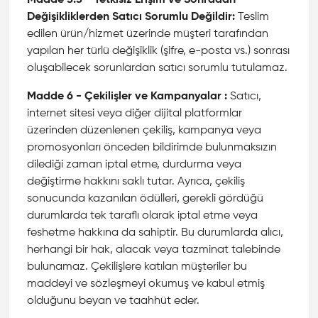
Madde 5.5 - Yetkisiz Erişim ve Sonradan
Değişikliklerden Satıcı Sorumlu Değildir:
Teslim
edilen ürün/hizmet üzerinde müşteri tarafından
yapılan her türlü değişiklik (şifre, e-posta vs.) sonrası
oluşabilecek sorunlardan satıcı sorumlu tutulamaz.
Madde 6 - Çekilişler ve Kampanyalar :
Satıcı,
internet sitesi veya diğer dijital platformlar
üzerinden düzenlenen çekiliş, kampanya veya
promosyonları önceden bildirimde bulunmaksızın
dilediği zaman iptal etme, durdurma veya
değiştirme hakkını saklı tutar. Ayrıca, çekiliş
sonucunda kazanılan ödülleri, gerekli gördüğü
durumlarda tek taraflı olarak iptal etme veya
feshetme hakkına da sahiptir. Bu durumlarda alıcı,
herhangi bir hak, alacak veya tazminat talebinde
bulunamaz. Çekilişlere katılan müşteriler bu
maddeyi ve sözleşmeyi okumuş ve kabul etmiş
olduğunu beyan ve taahhüt eder.