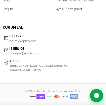
Blog
Mesafeli Satış Sözleşmesi
İletişim
Üyelik Sözleşmesi
KURUMSAL
DESTEK
destek@epinfy.com
İŞ BIRLIĞI
business@epinfy.com
ADRES
Saray, Dr. Fazıl Küçük Cd., 34768 Ümraniye
34000 İstanbul, Türkiye
© 2022. Tüm hakları saklıdır ve tescillidir.