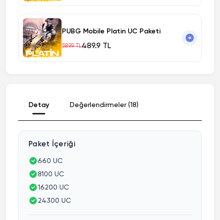
PUBG Mobile Platin UC Paketi
489.9 TL
589.9 TL
Detay
Değerlendirmeler (18)
Paket İçeriği
660 UC
8100 UC
16200 UC
24300 UC