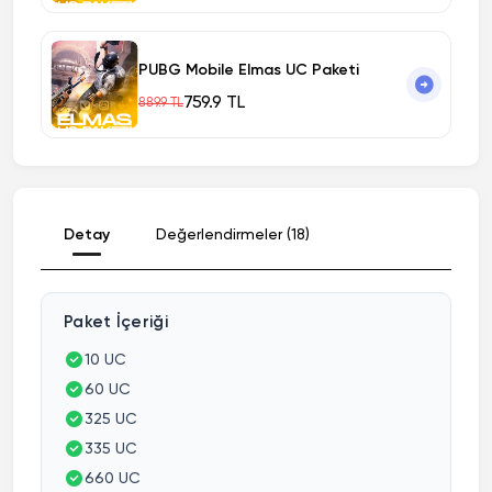
PUBG Mobile Elmas UC Paketi
759.9 TL
889.9 TL
Detay
Değerlendirmeler (18)
Paket İçeriği
10 UC
60 UC
325 UC
335 UC
660 UC