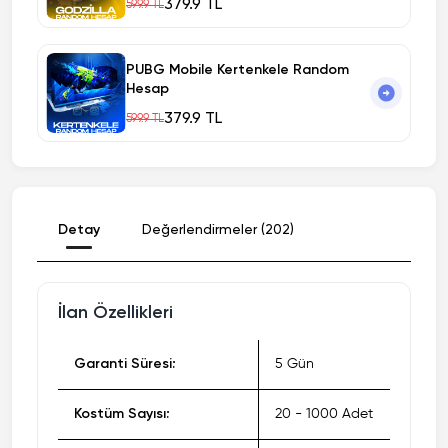
379.9 TL
599.9 TL
PUBG Mobile Kertenkele Random
Hesap
379.9 TL
599.9 TL
Detay
Değerlendirmeler (202)
İlan Özellikleri
Garanti Süresi:
5 Gün
Kostüm Sayısı:
20 - 1000 Adet