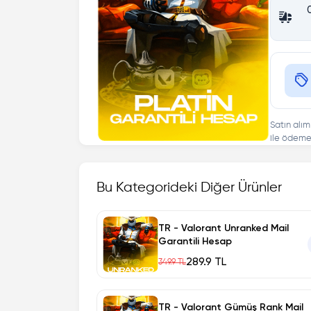
Satın alım
ile ödeme 
Bu Kategorideki Diğer Ürünler
TR - Valorant Unranked Mail
Garantili Hesap
289.9 TL
349.9 TL
TR - Valorant Gümüş Rank Mail