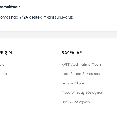
psamaktadır
.
 sonrasında
7/24
destek imkanı sunuyoruz.
ERIŞIM
SAYFALAR
yfa
KVKK Aydınlatma Metni
ızda
İptal & İade Sözleşmesi
imiz
İletişim Bilgileri
Mesafeli Satış Sözleşmesi
Üyelik Sözleşmesi