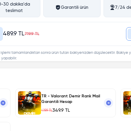
0-30 dakika'da
Garantili ürün
7/24 de
teslimat
489.9 TL
719.9 TL
 işlemi tamamlandıktan sonra ürün tutarı bakiyenizden düşülecektir. Bakiye y
yapabilir.
TR - Valorant Demir Rank Mail
Garantili Hesap
349.9 TL
419.9 TL