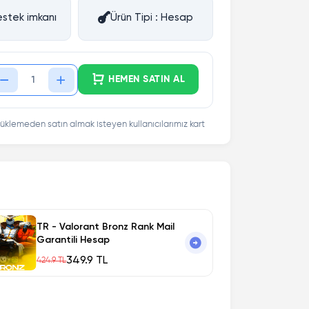
stek imkanı
Ürün Tipi : Hesap
HEMEN SATIN AL
üklemeden satın almak isteyen kullanıcılarımız kart
TR - Valorant Bronz Rank Mail
Garantili Hesap
349.9 TL
424.9 TL