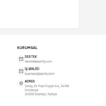
KURUMSAL
DESTEK
destek@epinfy.com
İŞ BIRLIĞI
business@epinfy.com
ADRES
Saray, Dr. Fazıl Küçük Cd., 34768
Ümraniye
34000 İstanbul, Türkiye