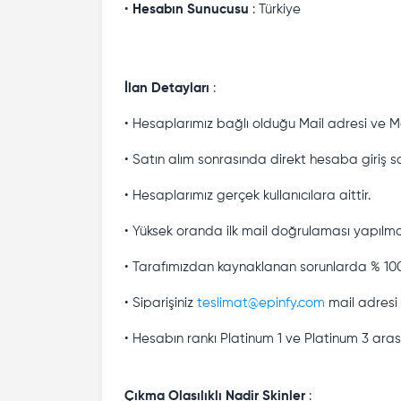
•
Hesabın Sunucusu
: Türkiye
İlan Detayları
:
• Hesaplarımız bağlı olduğu Mail adresi ve Mai
• Satın alım sonrasında direkt hesaba giriş sa
• Hesaplarımız gerçek kullanıcılara aittir.
• Yüksek oranda ilk mail doğrulaması yapılma
• Tarafımızdan kaynaklanan sorunlarda % 100
• Siparişiniz
teslimat@epinfy.com
mail adresi 
• Hesabın rankı Platinum 1 ve Platinum 3 ara
Çıkma Olasılıklı Nadir Skinler
: