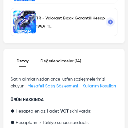
TR - Valorant Bıçak Garantili Hesap
199.9 TL
Detay
Değerlendirmeler (14)
Satın alımlarınızdan önce lütfen sözleşmelerimizi
okuyun :
Mesafeli Satış Sözleşmesi
-
Kullanım Koşulları
ÜRÜN HAKKINDA
● Hesapta en az 1 adet
VCT
skini vardır.
● Hesaplarımız Türkiye sunucusundadır.