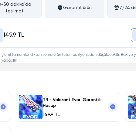
0-30 dakika'da
Garantili ürün
7/24 de
teslimat
149.9 TL
 işlemi tamamlandıktan sonra ürün tutarı bakiyenizden düşülecektir. Bakiye y
yapabilir.
TR - Valorant Evori Garantili
Hesap
149.9 TL