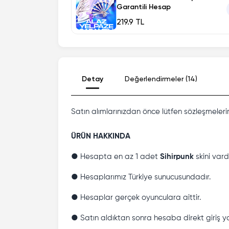
Garantili Hesap
219.9 TL
Detay
Değerlendirmeler (14)
Satın alımlarınızdan önce lütfen sözleşmeleri
ÜRÜN HAKKINDA
● Hesapta en az 1 adet
Sihirpunk
skini vardı
● Hesaplarımız Türkiye sunucusundadır.
● Hesaplar gerçek oyunculara aittir.
● Satın aldıktan sonra hesaba direkt giriş yap