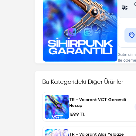
Satın alım
ile ödeme 
Bu Kategorideki Diğer Ürünler
TR - Valorant VCT Garantili
Hesap
169.9 TL
TR - Valorant Alaz Yelpaze