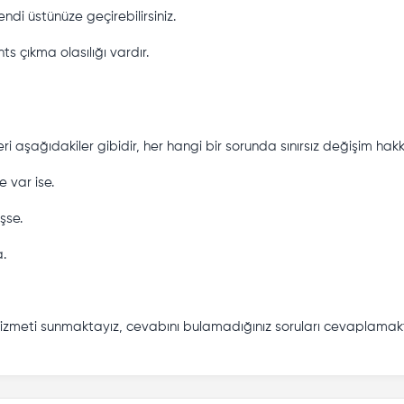
di üstünüze geçirebilirsiniz.
 çıkma olasılığı vardır.
ri aşağıdakiler gibidir, her hangi bir sorunda sınırsız değişim hakkı
 var ise.
şse.
a.
hizmeti sunmaktayız, cevabını bulamadığınız soruları cevaplamak