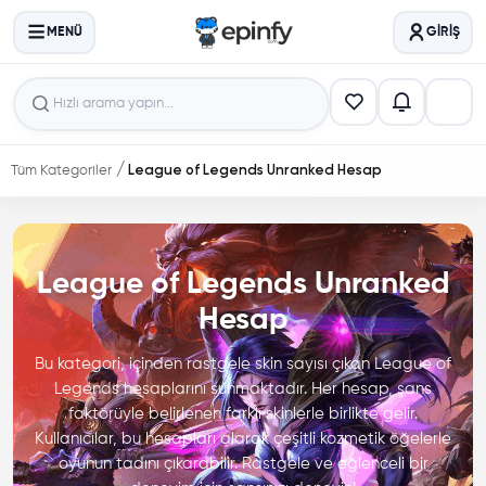
MENÜ
GIRIŞ
Tüm Kategoriler
League of Legends Unranked Hesap
League of Legends Unranked
Hesap
Bu kategori, içinden rastgele skin sayısı çıkan League of
Legends hesaplarını sunmaktadır. Her hesap, şans
faktörüyle belirlenen farklı skinlerle birlikte gelir.
Kullanıcılar, bu hesapları alarak çeşitli kozmetik öğelerle
oyunun tadını çıkarabilir. Rastgele ve eğlenceli bir