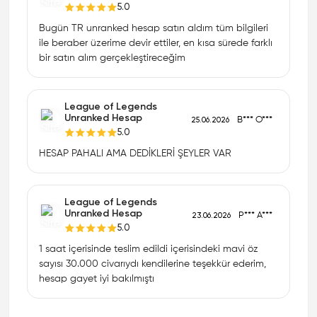
5.0
Bugün TR unranked hesap satın aldım tüm bilgileri
ile beraber üzerime devir ettiler, en kısa sürede farklı
bir satın alım gerçekleştireceğim
League of Legends
Unranked Hesap
B*** O***
25.06.2026
5.0
HESAP PAHALI AMA DEDİKLERİ ŞEYLER VAR
League of Legends
Unranked Hesap
P*** A***
23.06.2026
5.0
1 saat içerisinde teslim edildi içerisindeki mavi öz
sayısı 30.000 civarıydı kendilerine teşekkür ederim,
hesap gayet iyi bakılmıştı