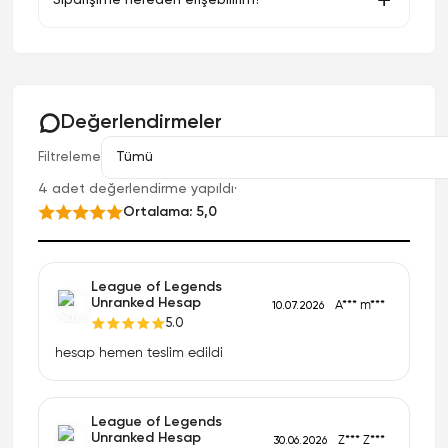
Değerlendirmeler
Filtreleme
4 adet değerlendirme yapıldı
·
Ortalama: 5,0
League of Legends
Unranked Hesap
A*** m***
10.07.2026
5.0
hesap hemen teslim edildi
League of Legends
Unranked Hesap
Z*** Z***
30.06.2026