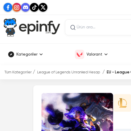
Kategoriler
Valorant
Tüm Kategoriler
League of Legends Unranked Hesap
EU - League