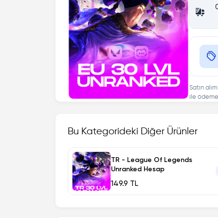
Satın alım
ile ödeme 
Bu Kategorideki Diğer Ürünler
TR - League Of Legends
Unranked Hesap
149.9 TL