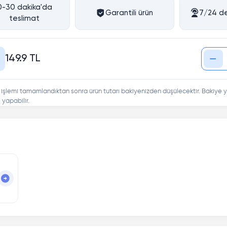
0-30 dakika'da
Garantili ürün
7/24 de
teslimat
149.9 TL
 işlemi tamamlandıktan sonra ürün tutarı bakiyenizden düşülecektir. Bakiye y
yapabilir.