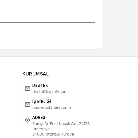
KURUMSAL
DESTEK
destek@epinfy.com
İŞ BIRLIĞI
business@epinfy.com
ADRES
Saray, Dr. Fazıl Küçük Cd., 34768
Ümraniye
34000 İstanbul, Türkiye