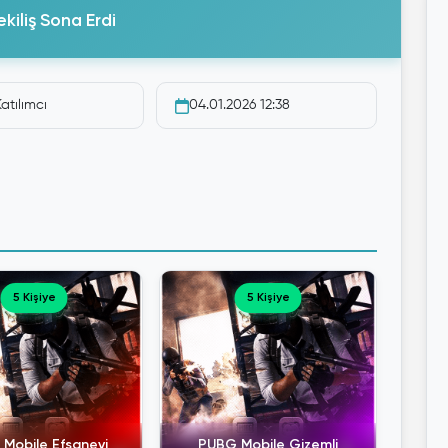
kiliş Sona Erdi
atılımcı
04.01.2026 12:38
5 Kişiye
5 Kişiye
Mobile Efsanevi
PUBG Mobile Gizemli