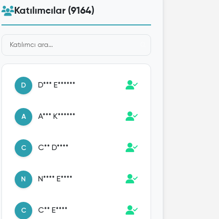
Katılımcılar (9164)
D*** E******
D
A*** K******
A
C** D****
C
N**** E****
N
C** E****
C