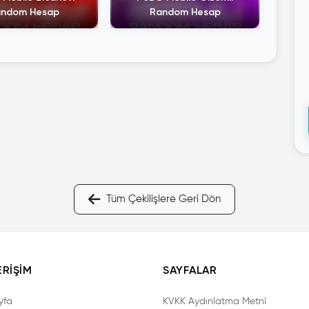
ndom Hesap
Random Hesap
Tüm Çekilişlere Geri Dön
ERIŞIM
SAYFALAR
yfa
KVKK Aydınlatma Metni