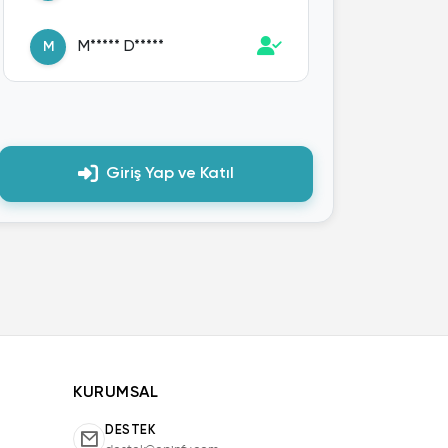
M***** D*****
M
F**** A****
F
Giriş Yap ve Katıl
E**** Ö*****
E
S*** A****
S
E*** Y*****
E
E** Y*****
E
KURUMSAL
S**** A*****
S
DESTEK