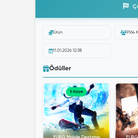
Çe
Ürün
9164 K
11.01.2026 12:38
Ödüller
5 Kişiye
PUBG Mobile Destansı
PUBG 