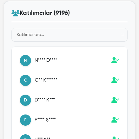
Katılımcılar (9196)
N**** D****
N
C** K******
C
D**** K***
D
E**** Ş****
E