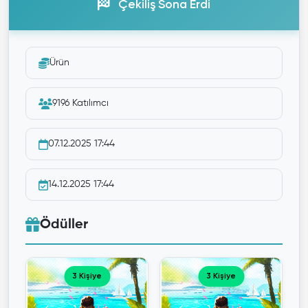
Çekiliş Sona Erdi
Ürün
9196 Katılımcı
07.12.2025 17:44
14.12.2025 17:44
Ödüller
3 Kişiye
3 Kişiye