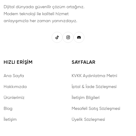
C** G****
C
Dijital dünyada güvenilir çözüm ortağınız.
Modern teknoloji ile kaliteli hizmet
N**** D*****
N
anlayışımızla her zaman yanınızdayız.
A**** K******
A
Z***** A****
Z
HIZLI ERIŞIM
SAYFALAR
Ana Sayfa
KVKK Aydınlatma Metni
S*** K******
S
Hakkımızda
İptal & İade Sözleşmesi
C** A****
Ürünlerimiz
İletişim Bilgileri
C
Blog
Mesafeli Satış Sözleşmesi
T*** K***
T
İletişim
Üyelik Sözleşmesi