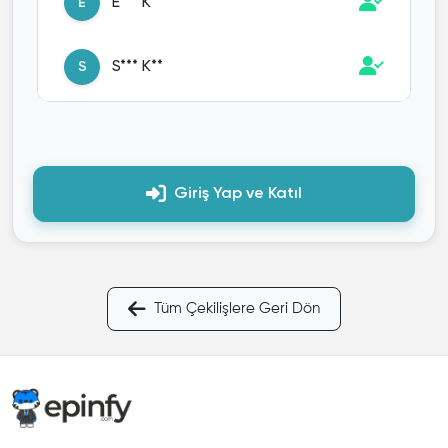
E*** K**
E
S*** K**
S
C** K******
C
Giriş Yap ve Katıl
D*** K******
D
M*** K**
M
Tüm Çekilişlere Geri Dön
A**** Y*****
A
M***** E****
M