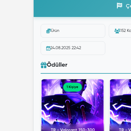
Çe
Ürün
152 Ka
24.08.2025 22:42
Ödüller
1 Kişiye
TR - Valorant 150-300
TR - 