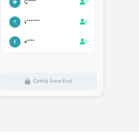
Ç****
�
y*******
Y
e****
E
o****
O
Çekiliş Sona Erdi
Y****
Y
Ö***
�
k***
K