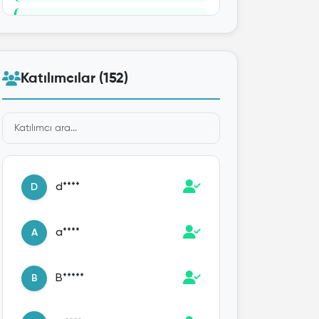
K***
K
TR - Valorant 80-300 Random
Hesap
Katılımcılar (152)
a**
A
TR - Valorant 80-300 Random
Hesap
d****
D
a****
A
B*****
B