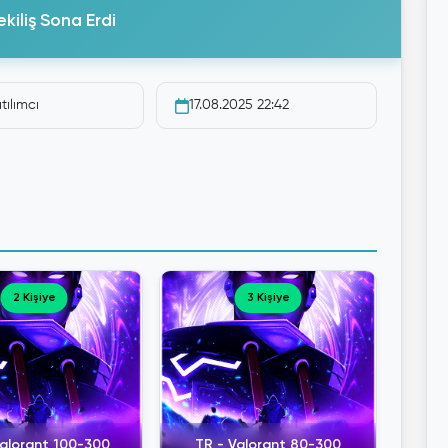
kiliş Sona Erdi
tılımcı
17.08.2025 22:42
2 Kişiye
3 Kişiye
Valorant 100-300
TR - Valorant 80-300