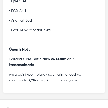
• Ejder Seti
• RGX Seti
• Anomali Seti
• Evori Rüyakanatları Seti
Önemli Not
:
Garanti süresi
satın alım ve teslim anını
kapsamaktadır
.
www.epinfy.com olarak satın alım öncesi ve
sonrasında
7/24
destek imkanı sunuyoruz.