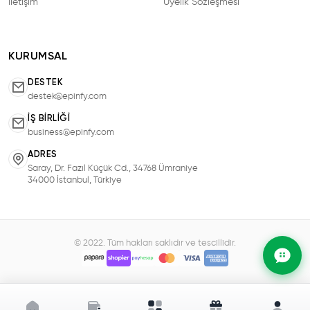
İletişim
Üyelik Sözleşmesi
KURUMSAL
DESTEK
destek@epinfy.com
İŞ BIRLIĞI
business@epinfy.com
ADRES
Saray, Dr. Fazıl Küçük Cd., 34768 Ümraniye
34000 İstanbul, Türkiye
© 2022. Tüm hakları saklıdır ve tescillidir.