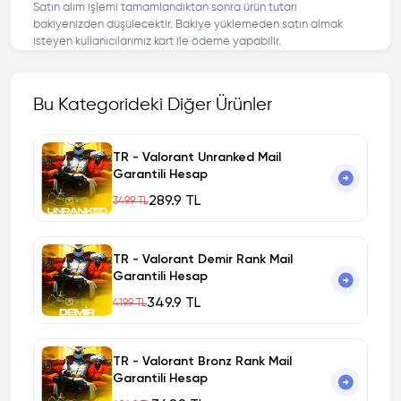
Satın alım işlemi tamamlandıktan sonra ürün tutarı
bakiyenizden düşülecektir. Bakiye yüklemeden satın almak
isteyen kullanıcılarımız kart ile ödeme yapabilir.
Bu Kategorideki Diğer Ürünler
TR - Valorant Unranked Mail
Garantili Hesap
289.9 TL
349.9 TL
TR - Valorant Demir Rank Mail
Garantili Hesap
349.9 TL
419.9 TL
TR - Valorant Bronz Rank Mail
Garantili Hesap