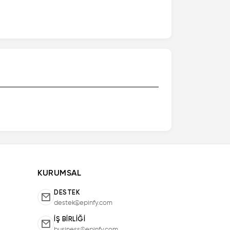
KURUMSAL
DESTEK
destek@epinfy.com
İŞ BIRLIĞI
business@epinfy.com