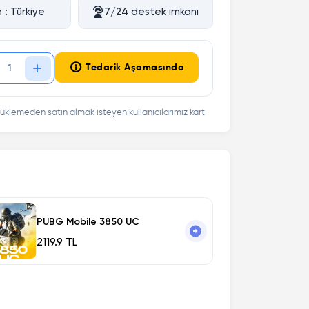
 : Türkiye
7/24 destek imkanı
Tedarik Aşamasında
üklemeden satın almak isteyen kullanıcılarımız kart
PUBG Mobile 3850 UC
2119.9 TL