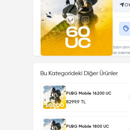
Ot
Satın alım
ile ödeme 
Bu Kategorideki Diğer Ürünler
PUBG Mobile 16200 UC
8299.9 TL
PUBG Mobile 1800 UC