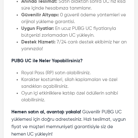
Anında Teslimat:
Satın aldıktan sonra UC’niz kısa
süre içinde hesabınıza tanımlanır.
Güvenilir Altyapı:
0 güvenli ödeme yöntemleri ve
orijinal yükleme garantisi.
Uygun Fiyatlar:
En ucuz PUBG UC fiyatlarıyla
bütçenizi zorlamadan UC yükleyin.
Destek Hizmeti:
7/24 canlı destek ekibimiz her an
yanınızda!
PUBG UC ile Neler Yapabilirsiniz?
Royal Pass (RP) satın alabilirsiniz.
Karakter kostümleri, silah kaplamaları ve özel
sandıkları açabilirsiniz.
Oyun içi etkinliklere katılıp özel ödüllerin sahibi
olabilirsiniz.
Hemen satın al, avantajı yakala!
Güvenilir PUBG UC
yüklemesi için doğru adrestesiniz. Hızlı teslimat, uygun
fiyat ve müşteri memnuniyeti garantisiyle siz de
hemen UC yükleyin!