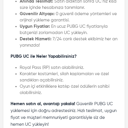
Anında Teslimat:
Satın aldıktan sonra UC’niz kısa
süre içinde hesabınıza tanımlanır.
Güvenilir Altyapı:
0 güvenli ödeme yöntemleri ve
orijinal yükleme garantisi.
Uygun Fiyatlar:
En ucuz PUBG UC fiyatlarıyla
bütçenizi zorlamadan UC yükleyin.
Destek Hizmeti:
7/24 canlı destek ekibimiz her an
yanınızda!
PUBG UC ile Neler Yapabilirsiniz?
Royal Pass (RP) satın alabilirsiniz.
Karakter kostümleri, silah kaplamaları ve özel
sandıkları açabilirsiniz.
Oyun içi etkinliklere katılıp özel ödüllerin sahibi
olabilirsiniz.
Hemen satın al, avantajı yakala!
Güvenilir PUBG UC
yüklemesi için doğru adrestesiniz. Hızlı teslimat, uygun
fiyat ve müşteri memnuniyeti garantisiyle siz de
hemen UC yükleyin!