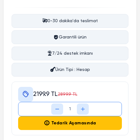
0-30 dakika'da teslimat
Garantili ürün
7/24 destek imkanı
Ürün Tipi : Hesap
2199.9 TL
2899.9 TL
Tedarik Aşamasında