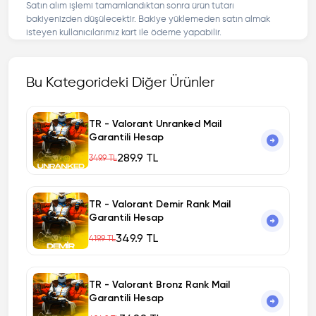
Satın alım işlemi tamamlandıktan sonra ürün tutarı
bakiyenizden düşülecektir. Bakiye yüklemeden satın almak
isteyen kullanıcılarımız kart ile ödeme yapabilir.
Bu Kategorideki Diğer Ürünler
TR - Valorant Unranked Mail
Garantili Hesap
289.9 TL
349.9 TL
TR - Valorant Demir Rank Mail
Garantili Hesap
349.9 TL
419.9 TL
TR - Valorant Bronz Rank Mail
Garantili Hesap