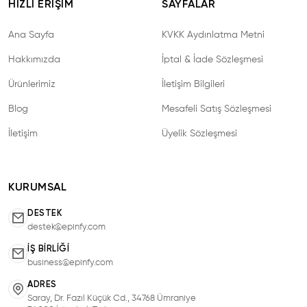
HIZLI ERIŞIM
SAYFALAR
Ana Sayfa
KVKK Aydınlatma Metni
Hakkımızda
İptal & İade Sözleşmesi
Ürünlerimiz
İletişim Bilgileri
Blog
Mesafeli Satış Sözleşmesi
İletişim
Üyelik Sözleşmesi
KURUMSAL
DESTEK
destek@epinfy.com
İŞ BIRLIĞI
business@epinfy.com
ADRES
Saray, Dr. Fazıl Küçük Cd., 34768 Ümraniye