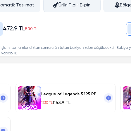
omatik Teslimat
Ürün Tipi : E-pin
Bölge
472.9 TL
500 TL
 işlemi tamamlandıktan sonra ürün tutarı bakiyenizden düşülecektir. Bakiye y
yapabilir.
League of Legends 5295 RP
1163.9 TL
1230 TL