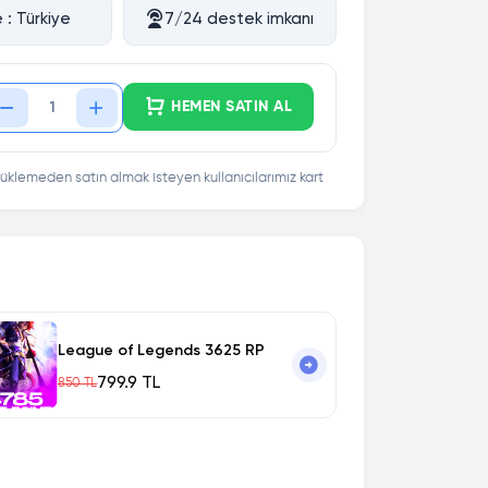
 : Türkiye
7/24 destek imkanı
HEMEN SATIN AL
üklemeden satın almak isteyen kullanıcılarımız kart
League of Legends 3625 RP
799.9 TL
850 TL