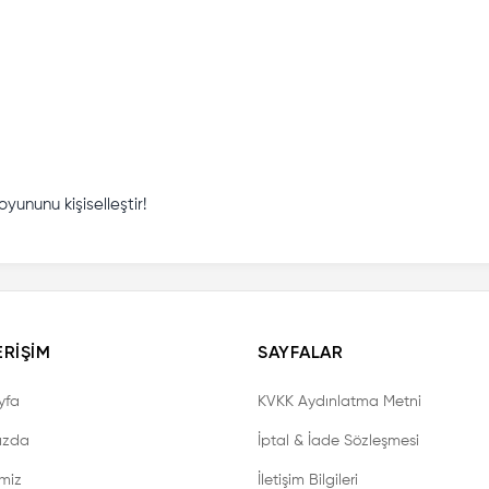
ununu kişiselleştir!
ERIŞIM
SAYFALAR
yfa
KVKK Aydınlatma Metni
ızda
İptal & İade Sözleşmesi
imiz
İletişim Bilgileri