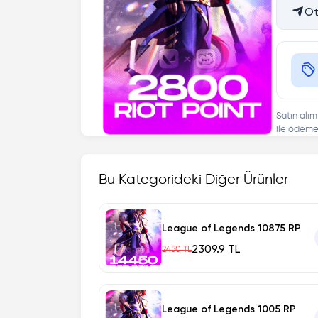
Ot
Satın alım
ile ödeme 
Bu Kategorideki Diğer Ürünler
League of Legends 10875 RP
2309.9 TL
2450 TL
League of Legends 1005 RP