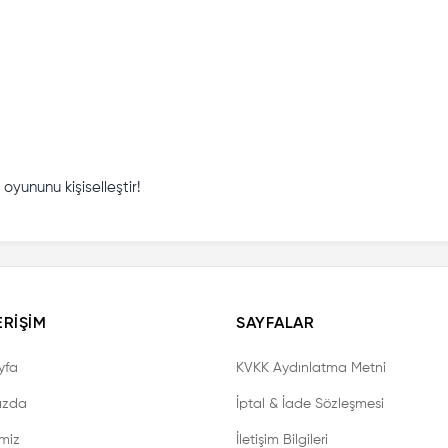
yununu kişiselleştir!
ERIŞIM
SAYFALAR
yfa
KVKK Aydınlatma Metni
ızda
İptal & İade Sözleşmesi
imiz
İletişim Bilgileri