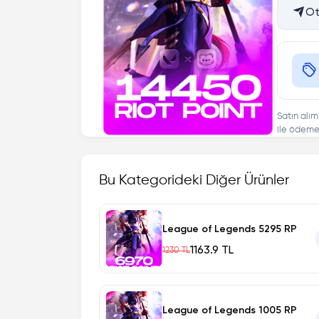
Ot
Satın alım
ile ödeme 
Bu Kategorideki Diğer Ürünler
League of Legends 5295 RP
1163.9 TL
1230 TL
League of Legends 1005 RP