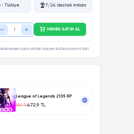
 : Türkiye
7/24 destek imkanı
HEMEN SATIN AL
üklemeden satın almak isteyen kullanıcılarımız kart
League of Legends 2105 RP
472.9 TL
500 TL