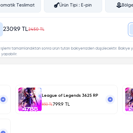
omatik Teslimat
Ürün Tipi : E-pin
Bölge
2309.9 TL
2450 TL
 işlemi tamamlandıktan sonra ürün tutarı bakiyenizden düşülecektir. Bakiye y
yapabilir.
League of Legends 3625 RP
799.9 TL
850 TL