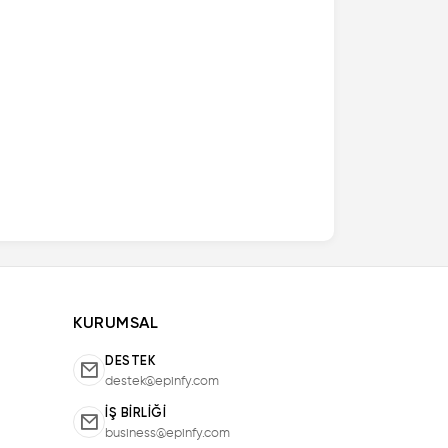
KURUMSAL
DESTEK
destek@epinfy.com
İŞ BIRLIĞI
business@epinfy.com