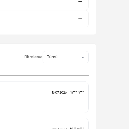
Filtreleme
m*** h***
16.07.2026