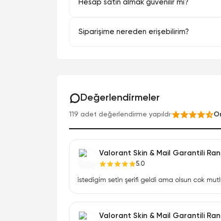
Hesap satın almak güvenilir mi?
Siparişime nereden erişebilirim?
Değerlendirmeler
119 adet değerlendirme yapıldı
·
Or
Valorant Skin & Mail Garantili R
5.0
istedigim setin şerifi geldi ama olsun cok mu
Valorant Skin & Mail Garantili R