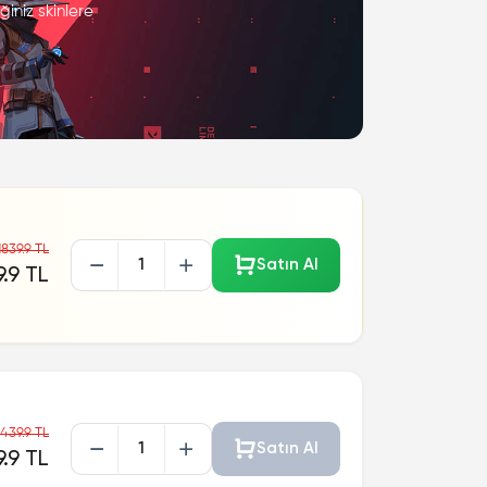
iniz skinlere
1839.9 TL
Satın Al
.9 TL
439.9 TL
Satın Al
.9 TL