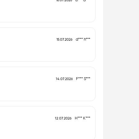
b*** a***
16.07.2026
d*** h***
15.07.2026
F*** S***
14.07.2026
H*** K***
12.07.2026