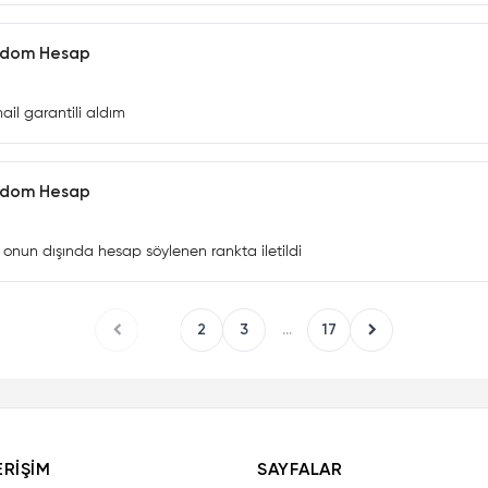
andom Hesap
il garantili aldım
andom Hesap
onun dışında hesap söylenen rankta iletildi
1
2
3
...
17
ERIŞIM
SAYFALAR