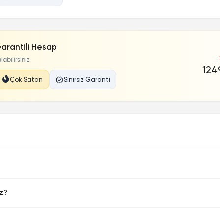
Garantili Hesap
abilirsiniz.
1249
Çok Satan
Sınırsız Garanti
uz?