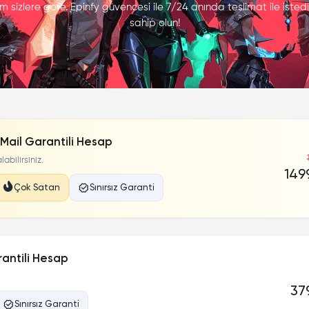
 sizlere göre. Epinfy güvencesi ile 7/24 anında teslimat ile istediğ
sahip olun!
Mail Garantili Hesap
abilirsiniz.
1499
Çok Satan
Sınırsız Garanti
rantili Hesap
379
Sınırsız Garanti