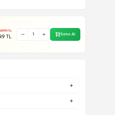
1699.9 TL
Satın Al
.9 TL