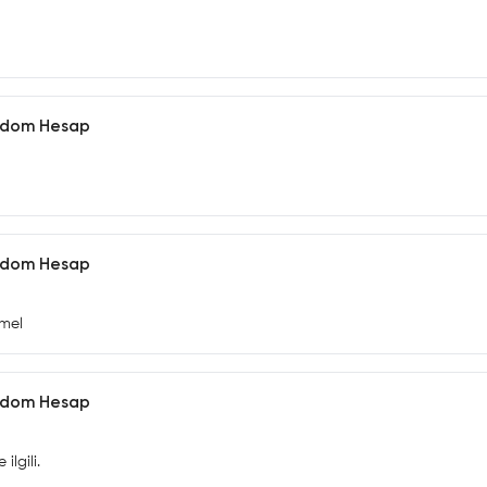
andom Hesap
andom Hesap
mmel
andom Hesap
ilgili.