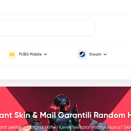
PUBG Mobile
Steam
ant Skin & Mail Garantili Random
ti şekilde istediğiniz skinleri içeren hesaplar mı arıyorsunuz? Sk