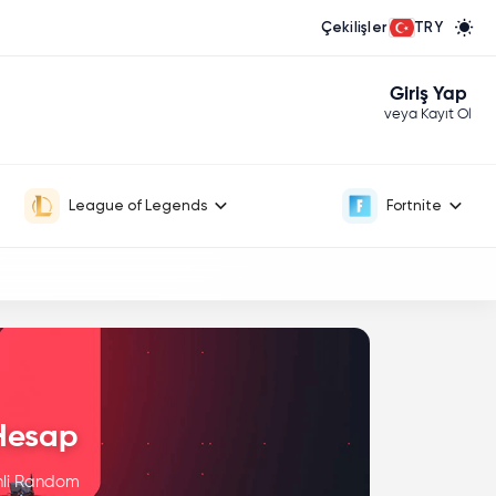
Çekilişler
TRY
Giriş Yap
veya Kayıt Ol
League of Legends
Fortnite
 Hesap
inli Random