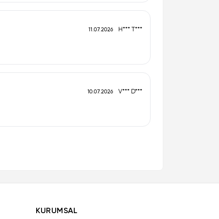
H*** T***
11.07.2026
V*** D***
10.07.2026
KURUMSAL