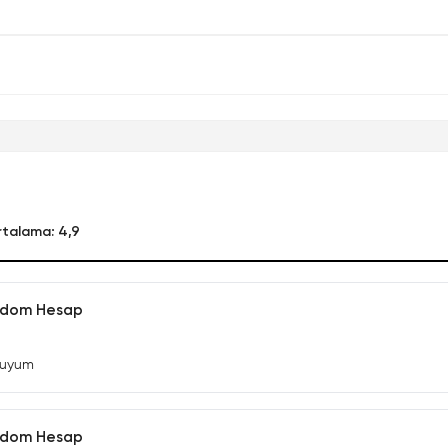
talama: 4,9
andom Hesap
tluyum
andom Hesap