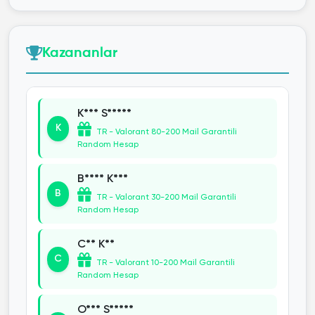
Kazananlar
K*** S*****
K
TR - Valorant 80-200 Mail Garantili
Random Hesap
B**** K***
B
TR - Valorant 30-200 Mail Garantili
Random Hesap
C** K**
C
TR - Valorant 10-200 Mail Garantili
Random Hesap
O*** S*****