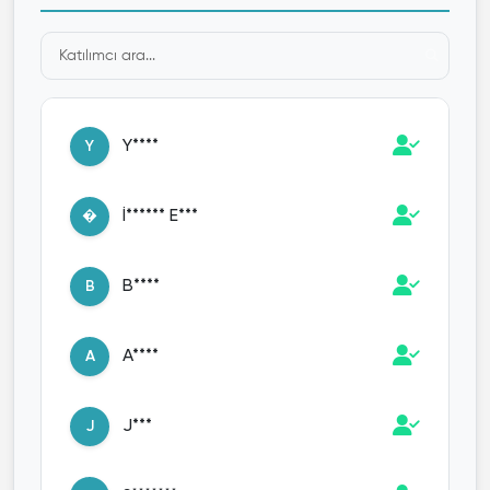
Y****
Y
İ****** E***
�
B****
B
A****
A
J***
J