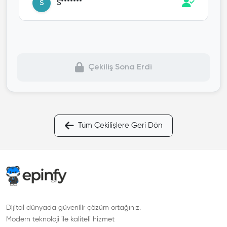
S*******
S
E******
E
Çekiliş Sona Erdi
o****
O
A***
A
Tüm Çekilişlere Geri Dön
M******
M
a******
A
M******* S****
M
Dijital dünyada güvenilir çözüm ortağınız.
Modern teknoloji ile kaliteli hizmet