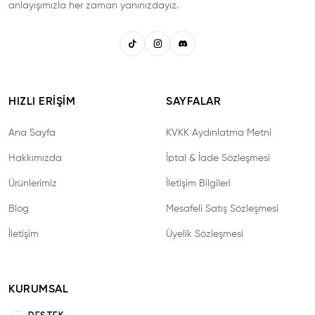
K**
K
anlayışımızla her zaman yanınızdayız.
E**
E
G****
G
HIZLI ERIŞIM
SAYFALAR
Ana Sayfa
KVKK Aydınlatma Metni
M***
M
Hakkımızda
İptal & İade Sözleşmesi
B*******
Ürünlerimiz
İletişim Bilgileri
B
Blog
Mesafeli Satış Sözleşmesi
m***
M
İletişim
Üyelik Sözleşmesi
K***
K
KURUMSAL