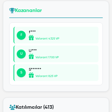
Kazananlar
f***
F
Valorant 4325 VP
U***
U
Valorant 1700 VP
S******
S
Valorant 825 VP
Katılımcılar (413)