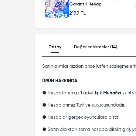
Garantili Hesap
219.9 TL
Detay
Değerlendirmeler (14)
Satın alımlarınızdan önce lütfen sözleşmeleri
ÜRÜN HAKKINDA
● Hesapta en az 1 adet
Işık Muhafızı
skini va
● Hesaplarımız Türkiye sunucusundadır.
● Hesaplar gerçek oyunculara aittir.
● Satın aldıktan sonra hesaba direkt giriş yap