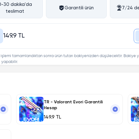
0-30 dakika'da
Garantili ürün
7/24 de
teslimat
149.9 TL
 işlemi tamamlandıktan sonra ürün tutarı bakiyenizden düşülecektir. Bakiye y
yapabilir.
TR - Valorant Evori Garantili
Hesap
149.9 TL