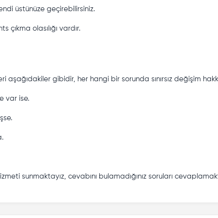
di üstünüze geçirebilirsiniz.
 çıkma olasılığı vardır.
ri aşağıdakiler gibidir, her hangi bir sorunda sınırsız değişim hakkı
 var ise.
şse.
a.
hizmeti sunmaktayız, cevabını bulamadığınız soruları cevaplamak