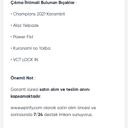
Çıkma İhtimali Bulunan Bıçaklar
:
• Champions 2021 Karambit
• Alaz Yelpaze
• Power Fist
• Kuronami no Yaiba
• VCT LOCK IN
Önemli Not
:
Garanti süresi
satın alım ve teslim anını
kapsamaktadır
.
www.epinfy.com olarak satın alım öncesi ve
sonrasında
7/24
destek imkanı sunuyoruz.