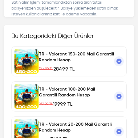
Satın alım işlemi tamamlandıktan sonra ürün tutarı
bakiyenizden düşülecektir. Bakiye yüklemeden satın almak
isteyen kullanıcılarımız kart ile ödeme yapabilir.
Bu Kategorideki Diğer Ürünler
TR - Valorant 150-200 Mail Garantili
Random Hesap
2849.9 TL
3449.9 TL
TR - Valorant 100-200 Mail
Garantili Random Hesap
1999.9 TL
2549.9 TL
TR - Valorant 20-200 Mail Garantili
Random Hesap