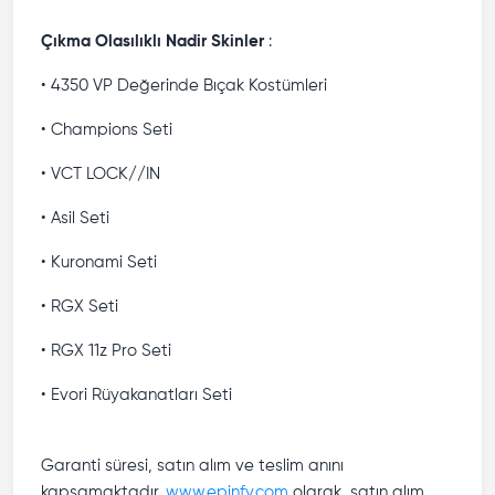
Çıkma Olasılıklı Nadir Skinler
:
• 4350 VP Değerinde Bıçak Kostümleri
• Champions Seti
• VCT LOCK//IN
• Asil Seti
• Kuronami Seti
• RGX Seti
• RGX 11z Pro Seti
• Evori Rüyakanatları Seti
Garanti süresi, satın alım ve teslim anını
kapsamaktadır.
www.epinfy.com
olarak, satın alım