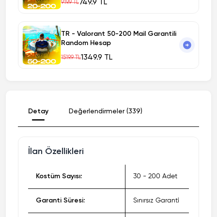
749.9 TL
919.9 TL
TR - Valorant 50-200 Mail Garantili
Random Hesap
1349.9 TL
1519.9 TL
Detay
Değerlendirmeler (339)
İlan Özellikleri
Kostüm Sayısı:
30 - 200 Adet
Garanti Süresi:
Sınırsız Garanti