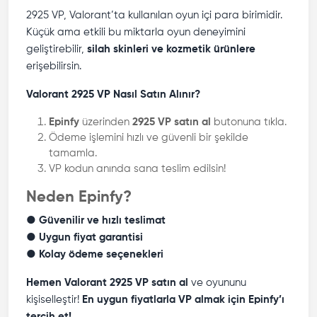
2925 VP, Valorant’ta kullanılan oyun içi para birimidir.
Küçük ama etkili bu miktarla oyun deneyimini
geliştirebilir,
silah skinleri ve kozmetik ürünlere
erişebilirsin.
Valorant 2925 VP Nasıl Satın Alınır?
Epinfy
üzerinden
2925 VP satın al
butonuna tıkla.
Ödeme işlemini hızlı ve güvenli bir şekilde
tamamla.
VP kodun anında sana teslim edilsin!
Neden Epinfy?
●
Güvenilir ve hızlı teslimat
●
Uygun fiyat garantisi
●
Kolay ödeme seçenekleri
Hemen Valorant 2925 VP satın al
ve oyununu
kişiselleştir!
En uygun fiyatlarla VP almak için Epinfy’ı
tercih et!