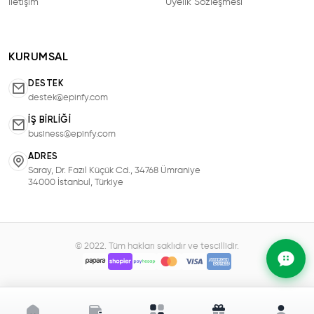
İletişim
Üyelik Sözleşmesi
KURUMSAL
DESTEK
destek@epinfy.com
İŞ BIRLIĞI
business@epinfy.com
ADRES
Saray, Dr. Fazıl Küçük Cd., 34768 Ümraniye
34000 İstanbul, Türkiye
© 2022. Tüm hakları saklıdır ve tescillidir.