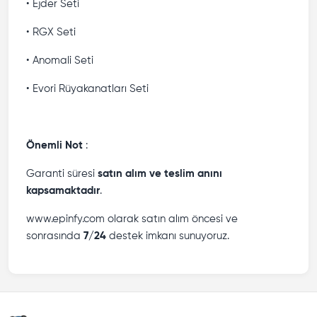
• Ejder Seti
• RGX Seti
• Anomali Seti
• Evori Rüyakanatları Seti
Önemli Not
:
Garanti süresi
satın alım ve teslim anını
kapsamaktadır
.
www.epinfy.com olarak satın alım öncesi ve
sonrasında
7/24
destek imkanı sunuyoruz.