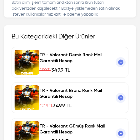
Satın alım işlemi tamamlandıktan sonra ürün tutarı
bakiyenizden düşülecektir. Bakiye yüklemeden satın almak
isteyen kullanıcılarımız kart ile ödeme yapabilir.
Bu Kategorideki Diğer Ürünler
TR - Valorant Demir Rank Mail
Garantili Hesap
349.9 TL
419.9 TL
TR - Valorant Bronz Rank Mail
Garantili Hesap
349.9 TL
424.9 TL
TR - Valorant Gümüş Rank Mail
Garantili Hesap