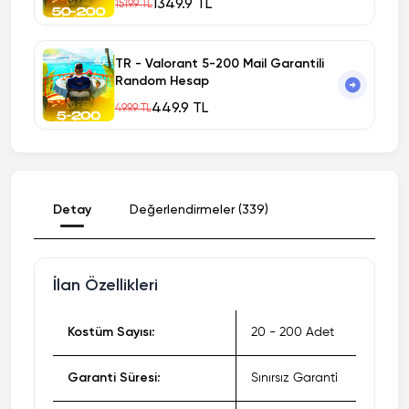
1349.9 TL
1519.9 TL
TR - Valorant 5-200 Mail Garantili
Random Hesap
449.9 TL
499.9 TL
Detay
Değerlendirmeler (339)
İlan Özellikleri
Kostüm Sayısı:
20 - 200 Adet
Garanti Süresi:
Sınırsız Garanti