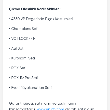
Çıkma Olasılıklı Nadir Skinler
:
• 4350 VP Değerinde Bıçak Kostümleri
• Champions Seti
• VCT LOCK//IN
• Asil Seti
• Kuronami Seti
• RGX Seti
• RGX 11z Pro Seti
• Evori Rüyakanatları Seti
Garanti süresi, satın alım ve teslim anını
kapsamaktadır.
www.epinfy.com
olarak, satın alım