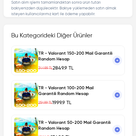
Satın alım işlemi tamamlandıktan sonra ürün tutarı
bakiyenizden düşülecektir. Bakiye yüklemeden satın almak
isteyen kullanıcılarımız kart ile ödeme yapabilir.
Bu Kategorideki Diğer Ürünler
TR - Valorant 150-200 Mail Garantili
Random Hesap
2849.9 TL
3449.9 TL
TR - Valorant 100-200 Mail
Garantili Random Hesap
1999.9 TL
2549.9 TL
TR - Valorant 50-200 Mail Garantili
Random Hesap