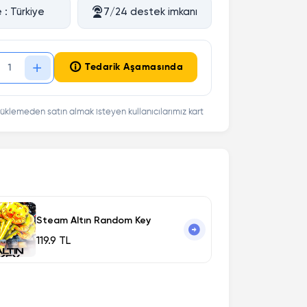
 : Türkiye
7/24 destek imkanı
Tedarik Aşamasında
üklemeden satın almak isteyen kullanıcılarımız kart
Steam Altın Random Key
119.9 TL