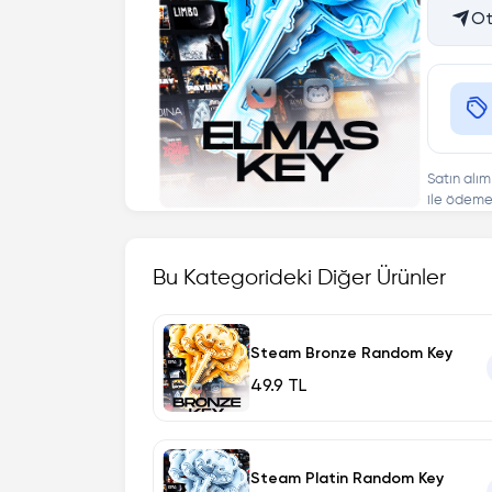
Ot
Satın alım
ile ödeme 
Bu Kategorideki Diğer Ürünler
Steam Bronze Random Key
49.9 TL
Steam Platin Random Key