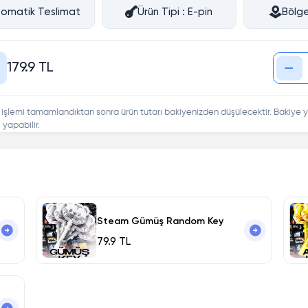
omatik Teslimat
Ürün Tipi : E-pin
Bölge
179.9 TL
 işlemi tamamlandıktan sonra ürün tutarı bakiyenizden düşülecektir. Bakiye y
yapabilir.
Steam Gümüş Random Key
79.9 TL