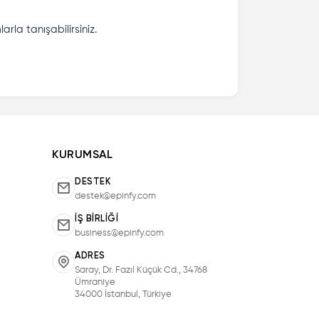
rla tanışabilirsiniz.
KURUMSAL
DESTEK
destek@epinfy.com
İŞ BIRLIĞI
business@epinfy.com
ADRES
Saray, Dr. Fazıl Küçük Cd., 34768
Ümraniye
34000 İstanbul, Türkiye