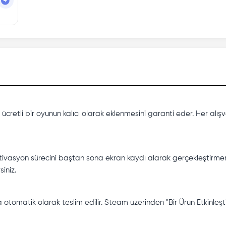
retli bir oyunun kalıcı olarak eklenmesini garanti eder. Her alışveriş
tivasyon sürecini baştan sona ekran kaydı alarak gerçekleştirmeniz 
iniz.
a otomatik olarak teslim edilir. Steam üzerinden "Bir Ürün Etkinl