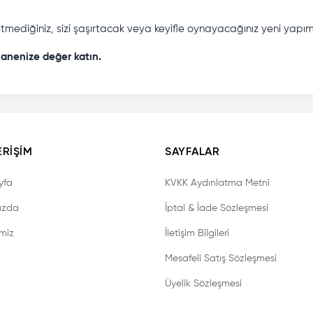
etmediğiniz, sizi şaşırtacak veya keyifle oynayacağınız yeni yapımla
anenize değer katın.
ERIŞIM
SAYFALAR
yfa
KVKK Aydınlatma Metni
ızda
İptal & İade Sözleşmesi
imiz
İletişim Bilgileri
Mesafeli Satış Sözleşmesi
Üyelik Sözleşmesi