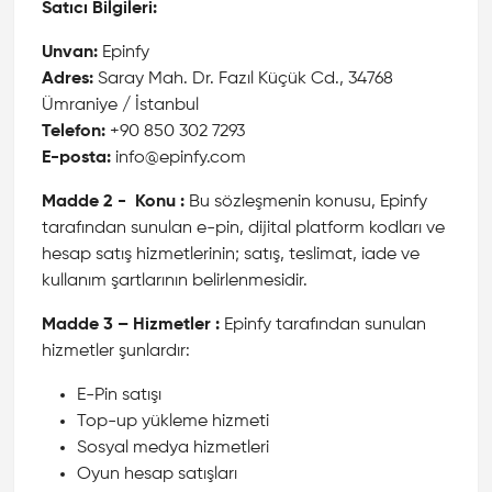
Satıcı Bilgileri:
Unvan:
Epinfy
Adres:
Saray Mah. Dr. Fazıl Küçük Cd., 34768
Ümraniye / İstanbul
Telefon:
+90 850 302 7293
E-posta:
info@epinfy.com
Madde 2 - Konu :
Bu sözleşmenin konusu, Epinfy
tarafından sunulan e-pin, dijital platform kodları ve
hesap satış hizmetlerinin; satış, teslimat, iade ve
kullanım şartlarının belirlenmesidir.
Madde 3 – Hizmetler :
Epinfy tarafından sunulan
hizmetler şunlardır:
E-Pin satışı
Top-up yükleme hizmeti
Sosyal medya hizmetleri
Oyun hesap satışları