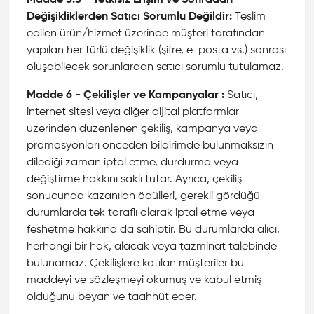
Madde 5.5 - Yetkisiz Erişim ve Sonradan
Değişikliklerden Satıcı Sorumlu Değildir:
Teslim
edilen ürün/hizmet üzerinde müşteri tarafından
yapılan her türlü değişiklik (şifre, e-posta vs.) sonrası
oluşabilecek sorunlardan satıcı sorumlu tutulamaz.
Madde 6 - Çekilişler ve Kampanyalar :
Satıcı,
internet sitesi veya diğer dijital platformlar
üzerinden düzenlenen çekiliş, kampanya veya
promosyonları önceden bildirimde bulunmaksızın
dilediği zaman iptal etme, durdurma veya
değiştirme hakkını saklı tutar. Ayrıca, çekiliş
sonucunda kazanılan ödülleri, gerekli gördüğü
durumlarda tek taraflı olarak iptal etme veya
feshetme hakkına da sahiptir. Bu durumlarda alıcı,
herhangi bir hak, alacak veya tazminat talebinde
bulunamaz. Çekilişlere katılan müşteriler bu
maddeyi ve sözleşmeyi okumuş ve kabul etmiş
olduğunu beyan ve taahhüt eder.