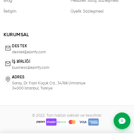
Blog
Mesafeli Satış Sözleşmesi
İletişim
Üyelik Sözleşmesi
KURUMSAL
DESTEK
destek@epinfy.com
İŞ BIRLIĞI
business@epinfy.com
ADRES
Saray, Dr. Fazıl Küçük Cd., 34768 Ümraniye
34000 İstanbul, Türkiye
© 2022. Tüm hakları saklıdır ve tescillidir.