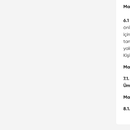
Ma
6.1
önl
içi
tam
yal
Kiş
Ma
7.1.
Üm
Ma
8.1.