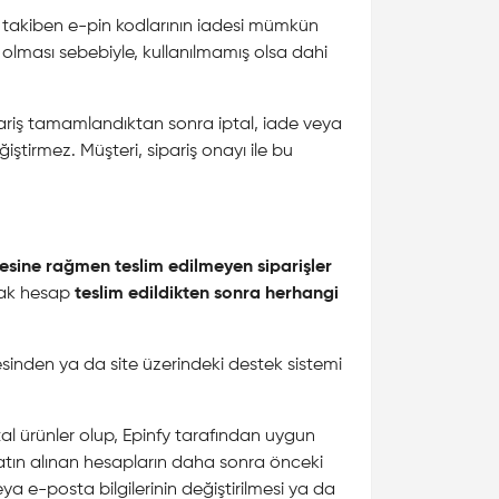
 takiben e-pin kodlarının iadesi mümkün
de olması sebebiyle, kullanılmamış olsa dahi
Sipariş tamamlandıktan sonra iptal, iade veya
tirmez. Müşteri, sipariş onayı ile bu
mesine rağmen teslim edilmeyen siparişler
ncak hesap
teslim edildikten sonra herhangi
sinden ya da site üzerindeki destek sistemi
al ürünler olup, Epinfy tarafından uygun
 satın alınan hesapların daha sonra önceki
ya e-posta bilgilerinin değiştirilmesi ya da