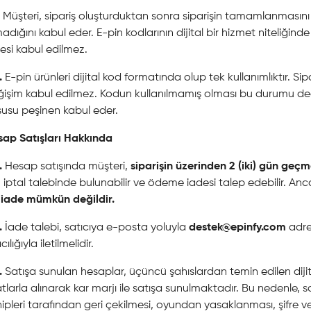
Müşteri, sipariş oluşturduktan sonra siparişin tamamlanmasını
adığını kabul eder. E-pin kodlarının dijital bir hizmet niteliğin
esi kabul edilmez.
.
E-pin ürünleri dijital kod formatında olup tek kullanımlıktır. 
işim kabul edilmez. Kodun kullanılmamış olması bu durumu değiş
usu peşinen kabul eder.
sap Satışları Hakkında
.
Hesap satışında müşteri,
siparişin üzerinden 2 (iki) gün geç
n iptal talebinde bulunabilir ve ödeme iadesi talep edebilir. A
 iade mümkün değildir.
.
İade talebi, satıcıya e-posta yoluyla
destek@epinfy.com
adre
cılığıyla iletilmelidir.
.
Satışa sunulan hesaplar, üçüncü şahıslardan temin edilen dijit
atlarla alınarak kar marjı ile satışa sunulmaktadır. Bu nedenle,
ipleri tarafından geri çekilmesi, oyundan yasaklanması, şifre ve