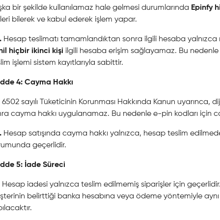
ka bir şekilde kullanılamaz hale gelmesi durumlarında
Epinfy h
kleri bilerek ve kabul ederek işlem yapar.
.
Hesap teslimatı tamamlandıktan sonra ilgili hesaba yalnızca mü
il hiçbir ikinci kişi
ilgili hesaba erişim sağlayamaz. Bu nedenle
lim işlemi sistem kayıtlarıyla sabittir.
dde 4: Cayma Hakkı
6502 sayılı Tüketicinin Korunması Hakkında Kanun uyarınca, dij
ra cayma hakkı uygulanamaz. Bu nedenle e-pin kodları için ca
.
Hesap satışında cayma hakkı yalnızca, hesap teslim edilmede
umunda geçerlidir.
dde 5: İade Süreci
Hesap iadesi yalnızca teslim edilmemiş siparişler için geçerli
terinin belirttiği banka hesabına veya ödeme yöntemiyle aynı
ılacaktır.