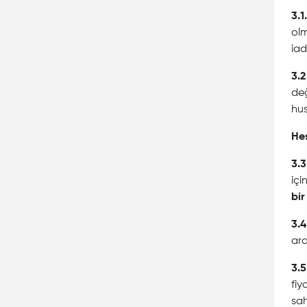
3.1.
olm
iad
3.2
değ
hus
He
3.3
içi
bir
3.4
ara
3.5
fiy
sah