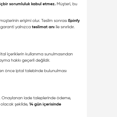
içbir sorumluluk kabul etmez.
Müşteri, bu
şterinin erişimi olur. Teslim sonrası
Epinfy
 garanti yalnızca
teslimat anı
ile sınırlıdır.
ital içeriklerin kullanıma sunulmasından
yma hakkı geçerli değildir.
n önce iptal talebinde bulunulması
dir. Onaylanan iade taleplerinde ödeme,
 olacak şekilde,
14 gün içerisinde