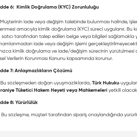
dde 6: Kimlik Doğrulama (KYC) Zorunluluğu
Müşterinin iade veya değişim talebinde bulunması halinde, işlemin
enmesi amacıyla kimlik doğrulama (KYC) süreci uygulanır. Bu 
n satıcı tarafından talep edilen belge veya bilgileri sağlamak
amlanmadan iade veya değişim işlemi gerçekleştirilmeyecektir. 
nızca kimlik doğrulama ve iade/değişim sürecinin yürütülmesi am
isel Verilerin Korunması Kanunu kapsamında korunur.
dde 7: Anlaşmazlıkların Çözümü
Bu sözleşmeden doğan uyuşmazlıklarda,
Türk Hukuku
uygulan
raniye Tüketici Hakem Heyeti veya Mahkemeleri
yetkili olacakt
dde 8: Yürürlülük
Bu sözleşme, müşteri tarafından sipariş onaylandığında yürürlü