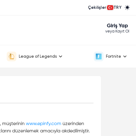
Çekilişler
TRY
Giriş Yap
veya Kayıt Ol
League of Legends
Fortnite
a, müşterinin
www.epinfy.com
üzerinden
haklarını düzenlemek amacıyla akdedilmiştir.