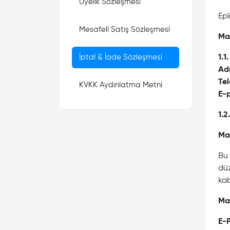
Üyelik Sözleşmesi
Epi
Mesafeli Satış Sözleşmesi
Mad
İptal & İade Sözleşmesi
1.1
Ad
Te
KVKK Aydınlatma Metni
E-
1.2
Ma
Bu 
düz
kab
Ma
E-P