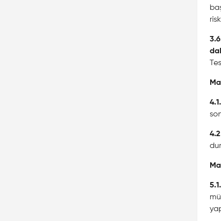
baş
ris
3.6
dah
Tes
Ma
4.1.
son
4.2
dur
Ma
5.1.
müş
yap