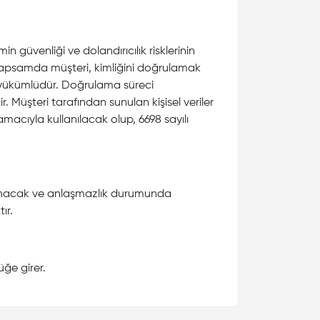
 güvenliği ve dolandırıcılık risklerinin
kapsamda müşteri, kimliğini doğrulamak
la yükümlüdür. Doğrulama süreci
Müşteri tarafından sunulan kişisel veriler
acıyla kullanılacak olup, 6698 sayılı
acak ve anlaşmazlık durumunda
ır.
ğe girer.