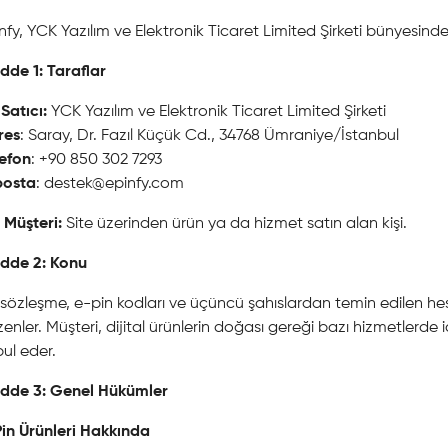
nfy, YCK Yazılım ve Elektronik Ticaret Limited Şirketi bünyesind
de 1: Taraflar
. Satıcı:
YCK Yazılım ve Elektronik Ticaret Limited Şirketi
res
: Saray, Dr. Fazıl Küçük Cd., 34768 Ümraniye/İstanbul
lefon
: +90 850 302 7293
posta
:
destek@epinfy.com
. Müşteri:
Site üzerinden ürün ya da hizmet satın alan kişi.
dde 2: Konu
sözleşme, e-pin kodları ve üçüncü şahıslardan temin edilen hesaplar
enler. Müşteri, dijital ürünlerin doğası gereği bazı hizmetlerde
ul eder.
dde 3: Genel Hükümler
in Ürünleri Hakkında