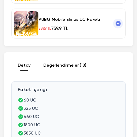
PUBG Mobile Elmas UC Paketi
759.9 TL
889.9 TL
Detay
Değerlendirmeler (18)
Paket İçeriği
60 UC
325 UC
660 UC
1800 UC
3850 UC