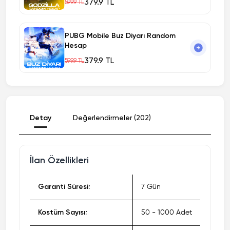
379.9 TL
599.9 TL
PUBG Mobile Buz Diyarı Random
Hesap
379.9 TL
599.9 TL
Detay
Değerlendirmeler (202)
İlan Özellikleri
Garanti Süresi:
7 Gün
Kostüm Sayısı:
50 - 1000 Adet