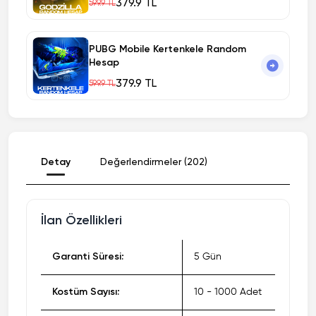
379.9 TL
599.9 TL
PUBG Mobile Kertenkele Random
Hesap
379.9 TL
599.9 TL
Detay
Değerlendirmeler (202)
İlan Özellikleri
Garanti Süresi:
5 Gün
Kostüm Sayısı:
10 - 1000 Adet