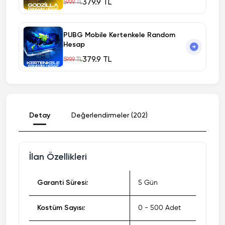
379.9 TL
599.9 TL
PUBG Mobile Kertenkele Random
Hesap
379.9 TL
599.9 TL
Detay
Değerlendirmeler (202)
İlan Özellikleri
Garanti Süresi:
5 Gün
Kostüm Sayısı:
0 - 500 Adet