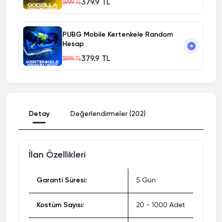
379.9 TL
599.9 TL
PUBG Mobile Kertenkele Random
Hesap
379.9 TL
599.9 TL
Detay
Değerlendirmeler (202)
İlan Özellikleri
Garanti Süresi:
5 Gün
Kostüm Sayısı:
20 - 1000 Adet