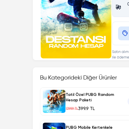
Satın alım
ile ödeme 
Bu Kategorideki Diğer Ürünler
Tatil Özel PUBG Random
Hesap Paketi
399.9 TL
1399.9 TL
PUBG Mobile Kertenkele