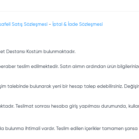
afeli Satış Sözleşmesi
-
İptal & İade Sözleşmesi
det Destansı Kostüm bulunmaktadır.
 beraber teslim edilmektedir. Satın alımın ardından ürün bilgileriniz
şim talebinde bulunarak yeni bir hesap talep edebilirsiniz. Değişi
tadır. Teslimat sonrası hesaba giriş yapılması durumunda, kullanı
a bulunma ihtimali vardır. Teslim edilen içerikler tamamen şansa 