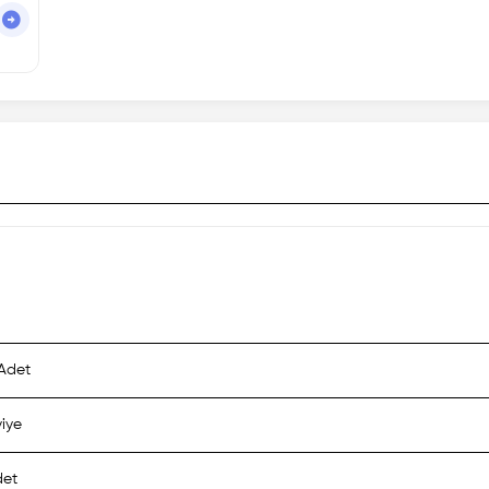
Adet
viye
det