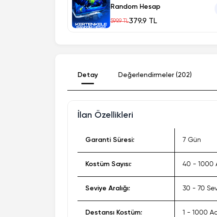
Random Hesap
379.9 TL
599.9 TL
Detay
Değerlendirmeler (202)
İlan Özellikleri
Garanti Süresi:
7 Gün
Kostüm Sayısı:
40 - 1000 
Seviye Aralığı:
30 - 70 Se
Destansı Kostüm:
1 - 1000 A