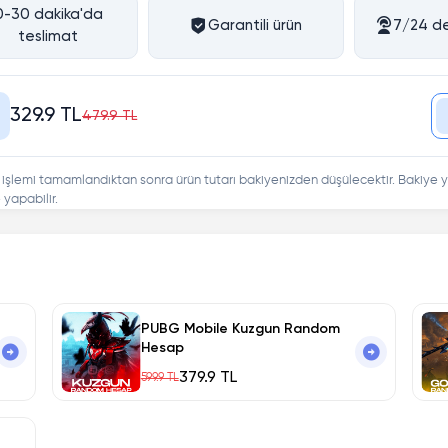
0-30 dakika'da
Garantili ürün
7/24 de
teslimat
329.9 TL
479.9 TL
 işlemi tamamlandıktan sonra ürün tutarı bakiyenizden düşülecektir. Bakiye y
yapabilir.
PUBG Mobile Kuzgun Random
Hesap
379.9 TL
599.9 TL