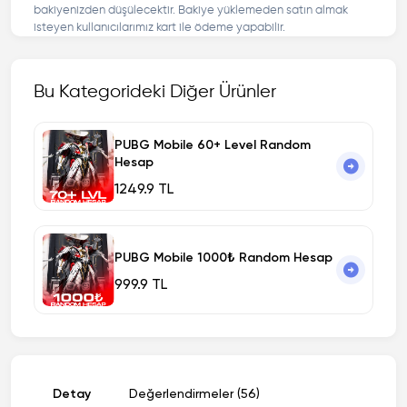
bakiyenizden düşülecektir. Bakiye yüklemeden satın almak
isteyen kullanıcılarımız kart ile ödeme yapabilir.
Bu Kategorideki Diğer Ürünler
PUBG Mobile 60+ Level Random
Hesap
1249.9 TL
PUBG Mobile 1000₺ Random Hesap
999.9 TL
Detay
Değerlendirmeler (56)