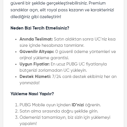
güvenli bir şekilde gerçekleştirebilirsiniz. Premium
sandıklar açın, elit royal pass kazanın ve karakterinizi
dilediğiniz gibi özelleştirin!
Neden Bizi Tercih Etmelisiniz?
Anında Teslimat:
Satın aldıktan sonra UC’niz kısa
süre içinde hesabınıza tanımlanır.
Güvenilir Altyapı:
0 güvenli ödeme yöntemleri ve
orijinal yükleme garantisi.
Uygun Fiyatlar:
En ucuz PUBG UC fiyatlarıyla
bütçenizi zorlamadan UC yükleyin.
Destek Hizmeti:
7/24 canlı destek ekibimiz her an
yanınızda!
Yükleme Nasıl Yapılır?
PUBG Mobile oyun içinden
ID’nizi
öğrenin.
Satın alma sırasında doğru şekilde girin.
Ödemenizi tamamlayın, biz sizin için yüklemeyi
yapalım!