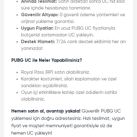
Anında Teslimat:
Satın aldıktan sonra UC’niz kısa
süre içinde hesabınıza tanımlanır.
Güvenilir Altyapı:
0 güvenli ödeme yöntemleri ve
orijinal yükleme garantisi.
Uygun Fiyatlar:
En ucuz PUBG UC fiyatlarıyla
bütçenizi zorlamadan UC yükleyin.
Destek Hizmeti:
7/24 canlı destek ekibimiz her an
yanınızda!
PUBG UC ile Neler Yapabilirsiniz?
Royal Pass (RP) satın alabilirsiniz.
Karakter kostümleri, silah kaplamaları ve özel
sandıkları açabilirsiniz.
Oyun içi etkinliklere katılıp özel ödüllerin sahibi
olabilirsiniz.
Hemen satın al, avantajı yakala!
Güvenilir PUBG UC
yüklemesi için doğru adrestesiniz. Hızlı teslimat, uygun
fiyat ve müşteri memnuniyeti garantisiyle siz de
hemen UC yükleyin!