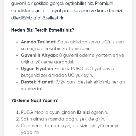
güvenli bir şekilde gerçekleştirebilirsiniz. Premium
sandıklar açın, elit royal pass kazanın ve karakterinizi
dilediğiniz gibi özelleştirin!
Neden Bizi Tercih Etmelisiniz?
Anında Teslimat:
Satın aldıktan sonra UC’niz kısa
süre içinde hesabınıza tanımlanır.
Güvenilir Altyapı:
0 güvenli ödeme yöntemleri ve
orijinal yükleme garantisi.
Uygun Fiyatlar:
En ucuz PUBG UC fiyatlarıyla
bütçenizi zorlamadan UC yükleyin.
Destek Hizmeti:
7/24 canlı destek ekibimiz her an
yanınızda!
Yükleme Nasıl Yapılır?
PUBG Mobile oyun içinden
ID’nizi
öğrenin.
Satın alma sırasında doğru şekilde girin.
Ödemenizi tamamlayın, biz sizin için yüklemeyi
yapalım!