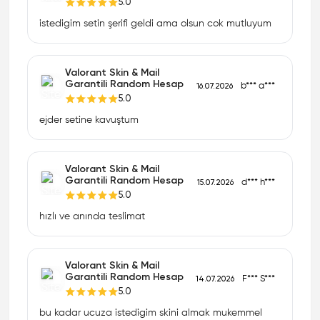
5.0
istedigim setin şerifi geldi ama olsun cok mutluyum
Valorant Skin & Mail
Garantili Random Hesap
b*** a***
16.07.2026
5.0
ejder setine kavuştum
Valorant Skin & Mail
Garantili Random Hesap
d*** h***
15.07.2026
5.0
hızlı ve anında teslimat
Valorant Skin & Mail
Garantili Random Hesap
F*** S***
14.07.2026
5.0
bu kadar ucuza istedigim skini almak mukemmel