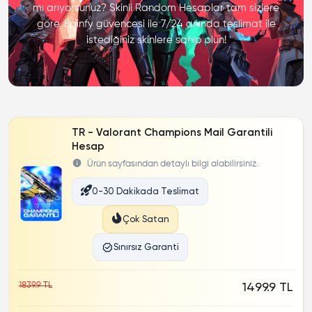
mı arıyorsunuz? Skinli Random Hesaplar tam sizlere
göre. Epinfy güvencesi ile 7/24 anında teslimat ile
istediğiniz skinlere sahip olun!
TR - Valorant Champions Mail Garantili
Hesap
Ürün sayfasından detaylı bilgi alabilirsiniz.
0-30 Dakikada Teslimat
Çok Satan
Sınırsız Garanti
1839.9 TL
1499.9 TL