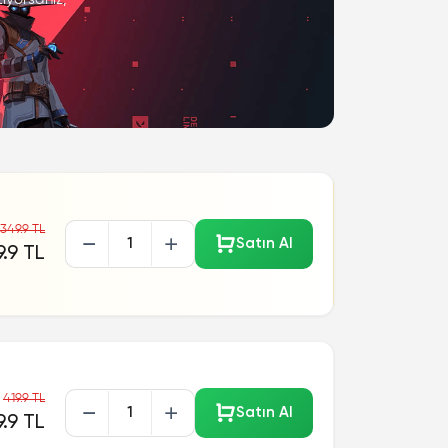
349.9 TL
Satın Al
.9 TL
419.9 TL
Satın Al
.9 TL