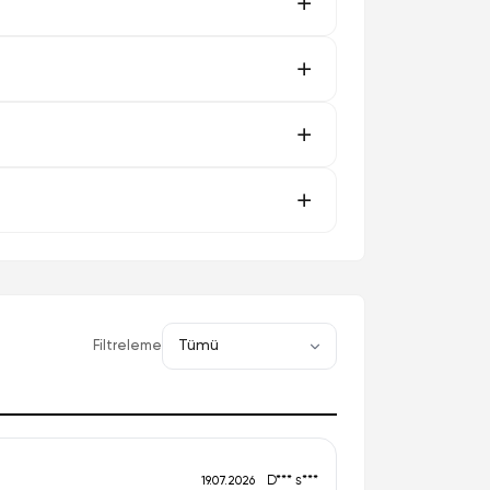
Filtreleme
D*** s***
19.07.2026