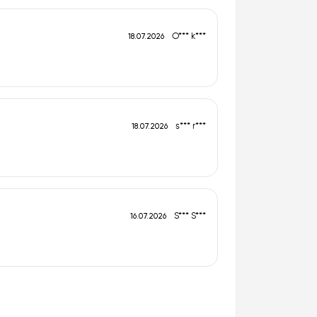
O*** k***
18.07.2026
s*** r***
18.07.2026
S*** S***
16.07.2026