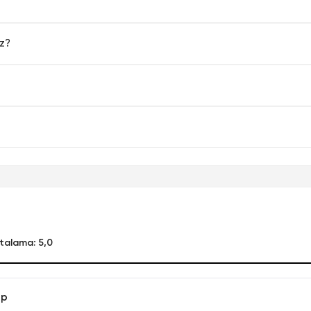
uz?
talama: 5,0
ap