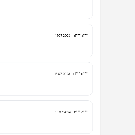
B*** S***
19.07.2026
d*** o***
18.07.2026
n*** c***
18.07.2026