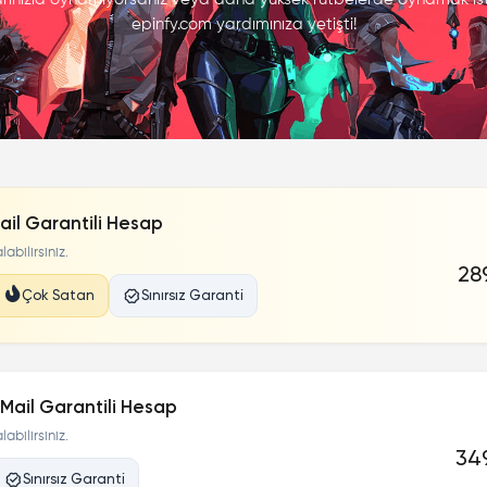
epinfy.com yardımınıza yetişti!
ail Garantili Hesap
abilirsiniz.
289
Çok Satan
Sınırsız Garanti
Mail Garantili Hesap
abilirsiniz.
349
Sınırsız Garanti