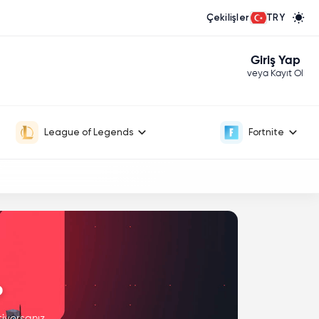
Çekilişler
TRY
Giriş Yap
veya Kayıt Ol
League of Legends
Fortnite
p
iyorsanız,