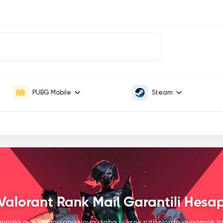
PUBG Mobile
Steam
Valorant Rank Mail Garantili Hesa
rınızla oynamıyorsanız veya daha yüksek rütbelerde oynamak ist