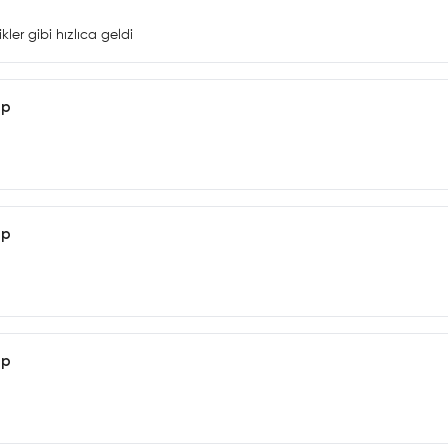
ler gibi hızlıca geldi
ap
ap
ap