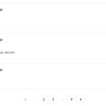
ap
ap
 vp alıcam
ap
1
2
3
...
9