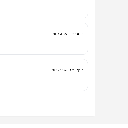
E*** A***
18.07.2026
f*** g***
18.07.2026