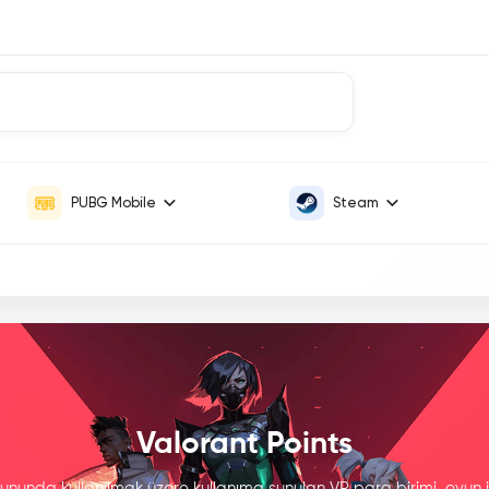
PUBG Mobile
Steam
Valorant Points
ununda kullanılmak üzere kullanıma sunulan VP para birimi, oyun iç