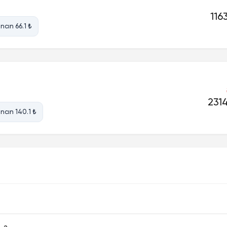
116
ncın 66.1 ₺
2314
ncın 140.1 ₺