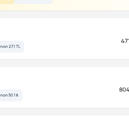
471
ncın 27.1 TL
804
ncın 50.1 ₺