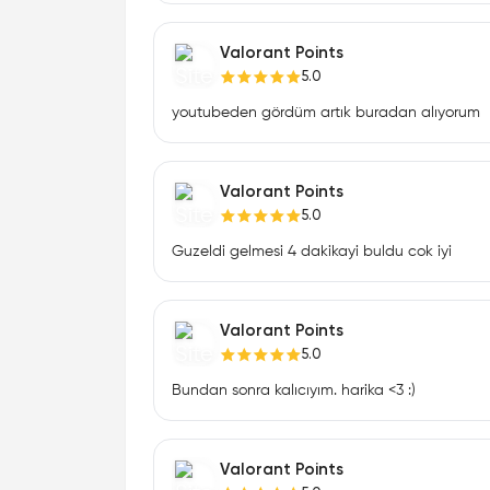
Valorant Points
5.0
youtubeden gördüm artık buradan alıyorum
Valorant Points
5.0
Guzeldi gelmesi 4 dakikayi buldu cok iyi
Valorant Points
5.0
Bundan sonra kalıcıyım. harika <3 :)
Valorant Points