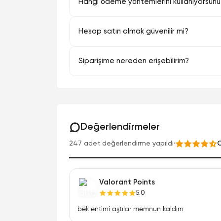
Hangi ödeme yöntemlerini kullanıyorsun
Hesap satın almak güvenilir mi?
Siparişime nereden erişebilirim?
Değerlendirmeler
247 adet değerlendirme yapıldı
·
O
Valorant Points
5.0
beklentimi aştılar memnun kaldım