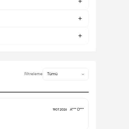
Filtreleme
A*** D***
19.07.2026