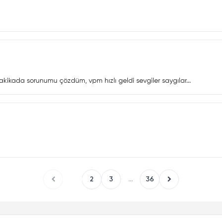
 dakikada sorunumu çözdüm, vpm hızlı geldi sevgiler saygılar...
1
2
3
...
36