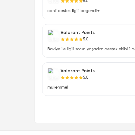
5.0
canli destek ilgili begendim
Valorant Points
5.0
Bakiye ile ilgili sorun yaşadım destek ekibi 1
Valorant Points
5.0
mükemmel