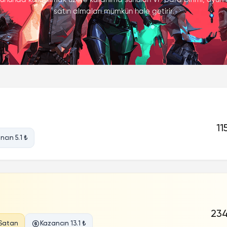
satın almaları mümkün hale getirir.
11
ncın 5.1 ₺
234
Satan
Kazancın 13.1 ₺