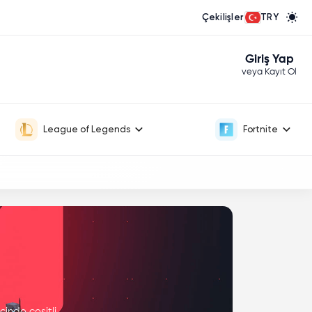
Çekilişler
TRY
Giriş Yap
veya Kayıt Ol
League of Legends
Fortnite
inde çeşitli