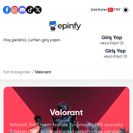
Çekilişler
TRY
Giriş Yap
Hoş geldiniz, Lütfen giriş yapın.
veya Kayıt Ol
Giriş Yap
veya Kayıt Ol
Tüm Kategoriler
Valorant
Valorant
Valorant, 5’e 5 takım halinde oynanan bir FPS oyunudur.
Saldıran taraf, bombayı (spike) yerleştirmeye çalışırken,