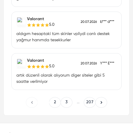
Valorant
b*** d***
20.07.2026
5.0
aldıgım hesaptaki tüm skinler vpliydi canlı destek
yağmur hanımda tesekkurler
Valorant
Y*** E***
20.07.2026
5.0
artık düzenli olarak alıyorum diger siteler gibi 5
saatte verilmiyor
1
2
3
...
207