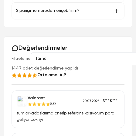
Siparişime nereden erişebilirim?
Değerlendirmeler
Filtreleme
1447 adet değerlendirme yapıldı
·
Ortalama: 4,9
Valorant
S*** K***
20.07.2026
5.0
tüm arkadaslarıma onerip referans kasıyorum para
geliyor cok iyi