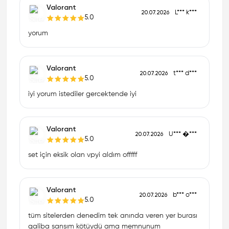
Valorant
L*** k***
20.07.2026
5.0
yorum
Valorant
t*** d***
20.07.2026
5.0
iyi yorum istediler gercektende iyi
Valorant
U*** �***
20.07.2026
5.0
set için eksik olan vpyi aldım offfff
Valorant
b*** o***
20.07.2026
5.0
tüm sitelerden denedim tek anında veren yer burası
galiba sansım kötüydü ama memnunum