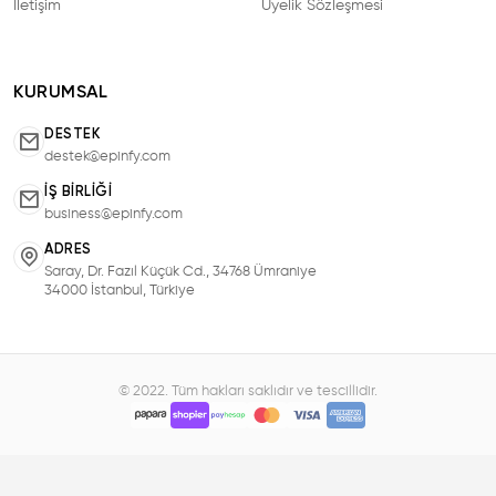
İletişim
Üyelik Sözleşmesi
KURUMSAL
DESTEK
destek@epinfy.com
İŞ BIRLIĞI
business@epinfy.com
ADRES
Saray, Dr. Fazıl Küçük Cd., 34768 Ümraniye
34000 İstanbul, Türkiye
© 2022. Tüm hakları saklıdır ve tescillidir.