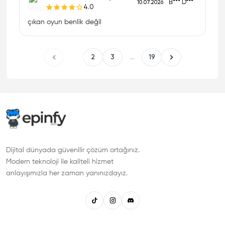
B*** D***
10.07.2026
4.0
çıkan oyun benlik değil
1
2
3
...
19
Dijital dünyada güvenilir çözüm ortağınız.
Modern teknoloji ile kaliteli hizmet
anlayışımızla her zaman yanınızdayız.