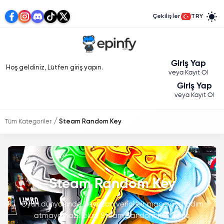
Çekilişler
TRY
Giriş Yap
Hoş geldiniz, Lütfen giriş yapın.
veya Kayıt Ol
Giriş Yap
veya Kayıt Ol
Tüm Kategoriler
Steam Random Key
Steam Random Key
Oyun dünyasında heyecan verici bir maceraya adım
atmaya hazır olun! Steam Random Key ile ne