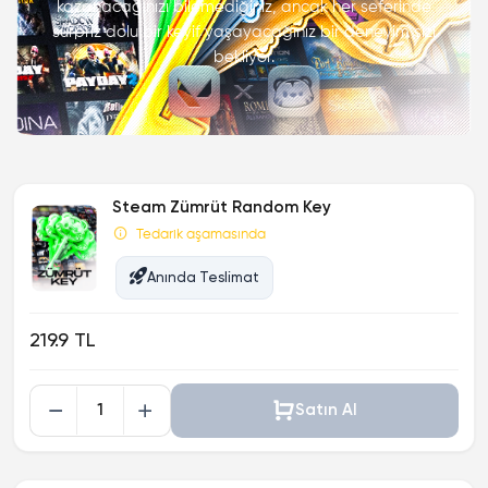
kazanacağınızı bilemediğiniz, ancak her seferinde
sürpriz dolu bir keyif yaşayacağınız bir deneyim sizi
bekliyor.
Steam Zümrüt Random Key
Tedarik aşamasında
Anında Teslimat
219.9 TL
Satın Al