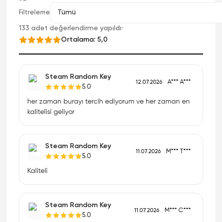
Filtreleme
133 adet değerlendirme yapıldı
·
Ortalama: 5,0
Steam Random Key
A*** A***
12.07.2026
5.0
her zaman burayı tercih ediyorum ve her zaman en
kalitelisi geliyor
Steam Random Key
M*** T***
11.07.2026
5.0
Kaliteli
Steam Random Key
M*** C***
11.07.2026
5.0