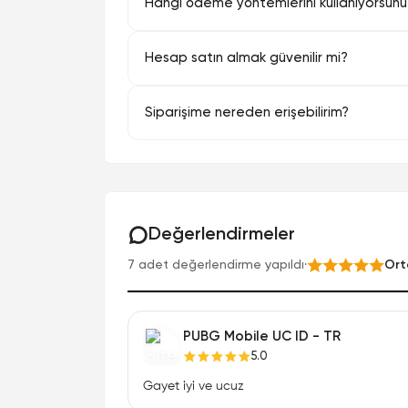
Hangi ödeme yöntemlerini kullanıyorsun
Hesap satın almak güvenilir mi?
Siparişime nereden erişebilirim?
Değerlendirmeler
7 adet değerlendirme yapıldı
·
Ort
PUBG Mobile UC ID - TR
5.0
Gayet iyi ve ucuz