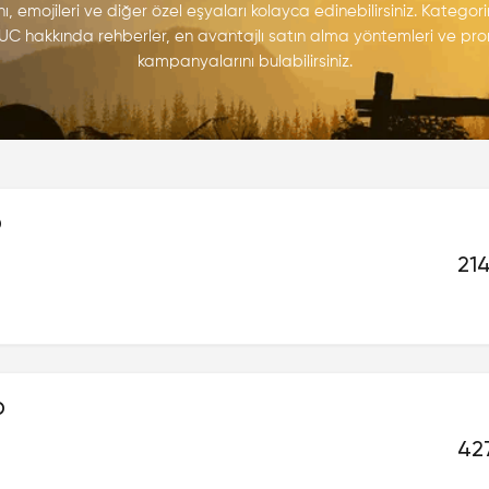
ı, emojileri ve diğer özel eşyaları kolayca edinebilirsiniz. Katego
UC hakkında rehberler, en avantajlı satın alma yöntemleri ve p
kampanyalarını bulabilirsiniz.
D
214
D
427