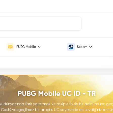
PUBG Mobile
Steam
PUBG Mobile UC ID - TR
 dünyasında fark yaratmak ve rakiplerinizin bir adım önüne ge
Cash) vazgeçilmez bir araçtır. UC sayesinde en sevdiğiniz kostüml