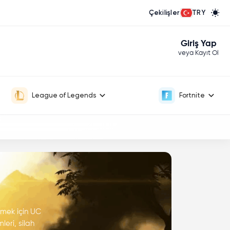
Çekilişler
TRY
Giriş Yap
veya Kayıt Ol
League of Legends
Fortnite
çmek için UC
eri, silah