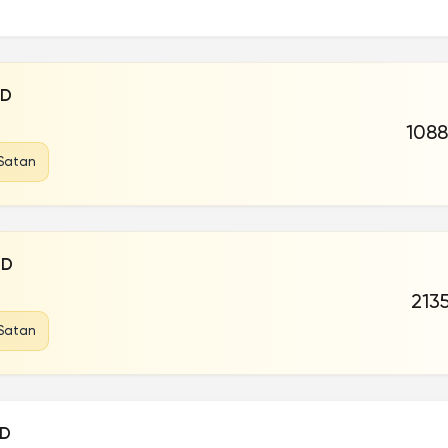
ID
1088
Satan
ID
2135
Satan
ID