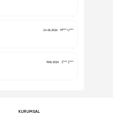
M*** U***
24.06.2026
Z*** Z***
19.06.2026
KURUMSAL