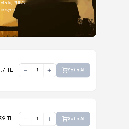
rimizde, PUBG
romosyon
.7 TL
Satın Al
.9 TL
Satın Al