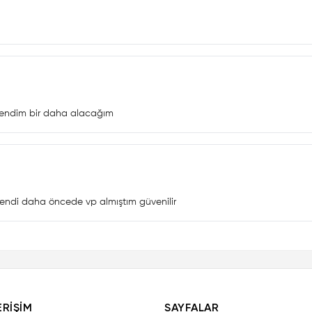
ğendim bir daha alacağım
endi daha öncede vp almıştım güvenilir
ERIŞIM
SAYFALAR