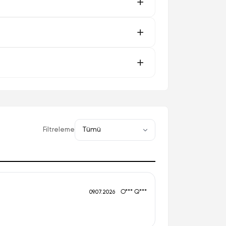
Filtreleme
O*** Q***
09.07.2026