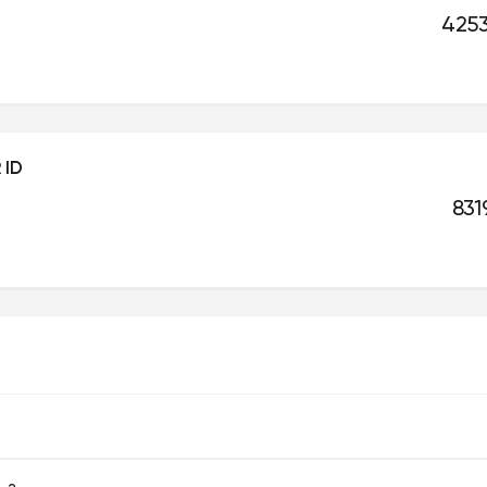
4253
 ID
831