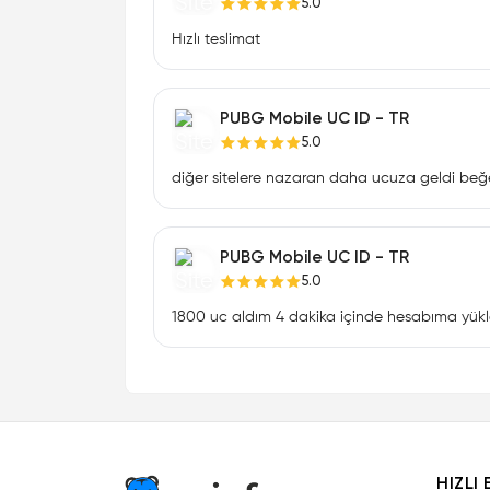
5.0
Hızlı teslimat
PUBG Mobile UC ID - TR
5.0
diğer sitelere nazaran daha ucuza geldi be
PUBG Mobile UC ID - TR
5.0
1800 uc aldım 4 dakika içinde hesabıma yükl
HIZLI 