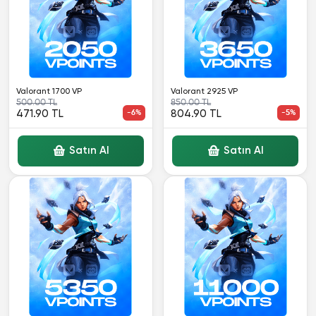
Valorant 1700 VP
Valorant 2925 VP
500.00 TL
850.00 TL
471.90 TL
-6%
804.90 TL
-5%
Satın Al
Satın Al