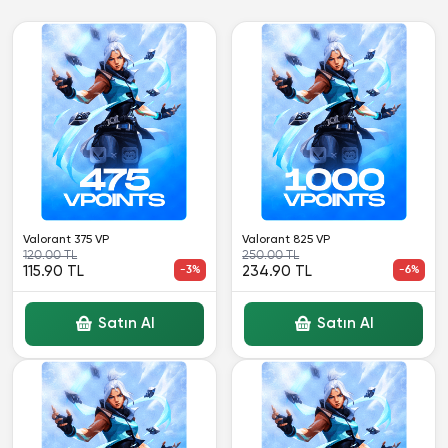
Valorant 375 VP
Valorant 825 VP
120.00 TL
250.00 TL
115.90 TL
-3%
234.90 TL
-6%
Satın Al
Satın Al