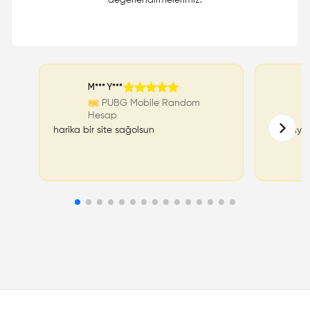
M*** Y***
K
PUBG Mobile Random
Hesap
H
harika bir site sağolsun
80 liraya