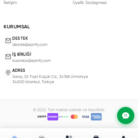
İletişim
Üyelik Sözleşmesi
KURUMSAL
DESTEK
destek@epinfy.com
İŞ BIRLIĞI
business@epinfy.com
ADRES
Saray, Dr. Fazıl Küçük Cd., 34768 Ümraniye
34000 İstanbul, Türkiye
© 2022. Tüm hakları saklıdır ve tescillidir.