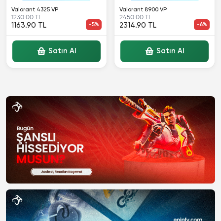
Valorant 4325 VP
Valorant 8900 VP
1230.00 TL
2450.00 TL
1163.90 TL
-5%
2314.90 TL
-6%
Satın Al
Satın Al